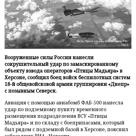
Фото: Пресс-служба Минобороны РФ/
ТАСС
Вооруженные силы России нанесли
сокрушительный удар по замаскированному
объекту взвода операторов «Птицы Мадьяра» в
Херсоне, сообщил боец войск беспилотных систем
18-й общевойсковой армии группировки «Днепр»
с позывным Северск.
Авиация с помощью авиабомб ФАБ-500 нанесла
удар по подземному пункту временного
размещения подразделения ВСУ «Птицы
Мадьяра» и по складу с боеприпасами, который
был рядом с подземной базой в Херсоне, пояснил
собеседник
РИА «Новости»
.