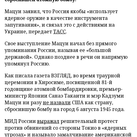
Мацуи заявил, что Россия якобы «использует
ядерное оружие в качестве инструмента
запугивания», и связал это с действиями на
Украине, передает
ТАСС
.
Свое выступление Мацуи начал без прямого
упоминания России, называя ее «большой
державой». Однако позднее в речи он напрямую
упомянул Россию.
Как писала газета ВЗГЛЯД, во время траурной
церемонии в Хиросиме, посвященной 81-й
годовщине атомной бомбардировки, премьер-
министр Японии Санаэ Такаити и мэр Кадзуми
Мацуи ни разу
не назвали
США как страну,
сбросившую бомбу на город 6 августа 1945 года.
МИД России
выражал
решительный протест
против обвинений со стороны Токио в «ядерных
угрозах» и называло замалчивание американской