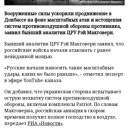
Фото: REUTERS/Anatolii Stepanov
Вооруженные силы ускорили продвижение в
Донбассе на фоне масштабных атак и истощения
систем противовоздушной обороны противника,
заявил бывший аналитик ЦРУ Рэй Макговерн.
Бывший аналитик ЦРУ Рэй Макговерн заявил, что
российские войска начали атаковать с ранее
невиданной мощью.
«Русские начали наносить такие масштабные
удары, каких не было раньше», – отметил эксперт
в эфире YouTube-канала.
Он добавил, что украинская сторона испытывает
острую нехватку систем противовоздушной
обороны, включая комплексы Patriot. По словам
Макговерна, российская авиация в скором
времени получит полное господство в воздухе,
передает
РИА «Новости»
.