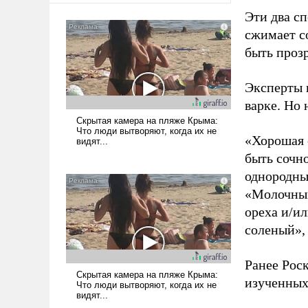
Эти два с
сжимает со
быть прозр
Эксперты 
варке. Но 
«Хорошая 
быть сочн
однородны
«Молочным
ореха и/ил
соленый», 
Ранее Рос
изученных