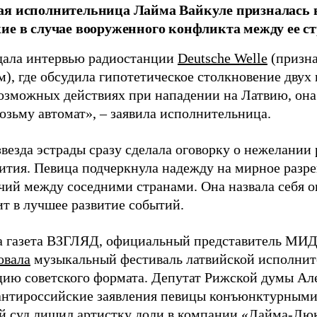
я исполнительница Лайма Вайкуле призналась в
ие в случае вооруженного конфликта между ее ст
дала интервью радиостанции
Deutsche Welle
(призна
), где обсудила гипотетическое столкновение двух 
возможных действиях при нападении на Латвию, она
возьму автомат», – заявила исполнительница.
везда эстрады сразу сделала оговорку о нежелании
ития. Певица подчеркнула надежду на мирное раз
чий между соседними странами. Она назвала себя 
ит в лучшее развитие событий.
а газета ВЗГЛЯД, официальный представитель МИД
овала
музыкальный фестиваль латвийской исполнит
цию советского формата. Депутат Рижской думы Ал
нтироссийские заявления певицы конъюнктурными
й суд
лишил
артистку доли в компании «Лайма-Люк