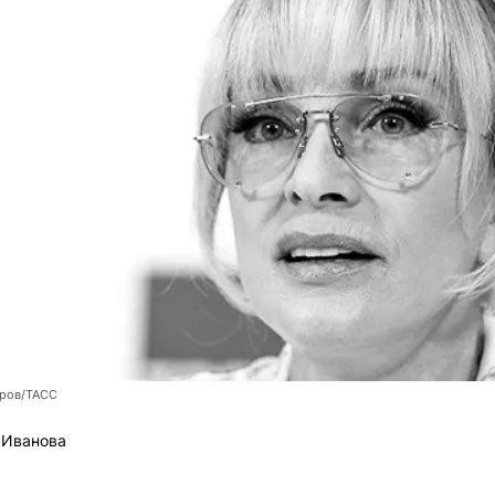
оров/ТАСС
 Иванова