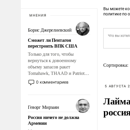
Вы можете к
политике по 
МНЕНИЯ
Борис Джерелиевский
Сможет ли Пентагон
перестроить ВПК США
Только для того, чтобы
вернуться к довоенному
Сортировка:
объему запасов ракет
Tomahawk, THAAD и Patriot
США потребуется более трех
0 комментариев
лет. Даже небольшая война с
5 АВГУСТА 2
Ираном опустошила
Лайма 
американские арсеналы.
Сложившаяся ситуация
Геворг Мирзаян
росси
означает многолетний период
Россия ничего не должна
уязвимости США, например,
Армении
перед Китаем.