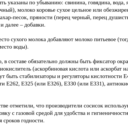
ть указаны по убыванию: свинина, говядина, вода, 
чный), молоко коровье сухое цельное или обезжире
сахар-песок, пряности (перец черный, перец душис
и далее – добавки.
сто сухого молока добавляют молоко питьевое (тогд
есто воды).
, в составе обязательно должны быть фиксатор окр
иокислитель (аскорбиновая кислота или аскорбат н
ут быть стабилизаторы и регуляторы кислотности Е
и Е262, Е325 (или Е326), Е330 (или Е331), антиок
стве отметили, что производители сосисок использ
овку с газовой средой для удобства и гигиеничности
 сроков годности.