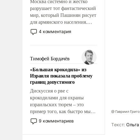
Москва системно и жестко
разрушает тот фантастический
мир, который Пашинян рисует
для армянского населения.
Мир, где этому населению все
4 комментария
должны просто по
определению, где его
политические прожекты будут
беспрекословно оплачиваться
Тимофей Бордачёв
за счет российских
«Большая крокодила» из
налогоплательщиков и где за
Израиля показала проблему
свои поступки не нужно
границ допустимого
отвечать.
Дискуссия о рве с
крокодилами для охраны
израильских тюрем – это
пример того, как быстро мы
@ Гавриил Григ
двигаемся по пути
9 комментариев
Tекст:
Ольга
революционных изменений.
То, что несколько лет назад
было образом для