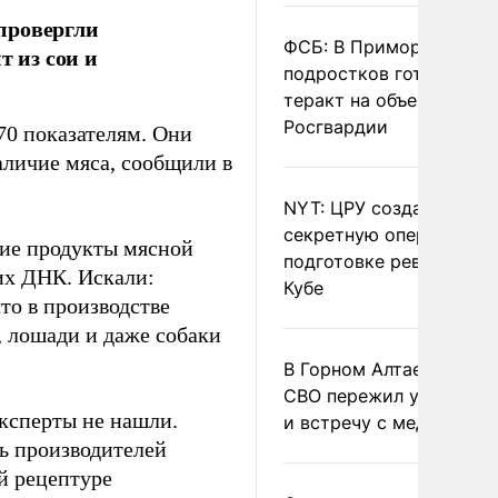
провергли
ФСБ: В Приморье трое
т из сои и
подростков готовили
теракт на объекте
Росгвардии
0 показателям. Они
аличие мяса, сообщили в
NYT: ЦРУ создало
секретную опергруппу 
угие продукты мясной
подготовке революции 
их ДНК. Искали:
Кубе
то в производстве
, лошади и даже собаки
В Горном Алтае участн
СВО пережил удар мол
ксперты не нашли.
и встречу с медведем
ть производителей
й рецептуре