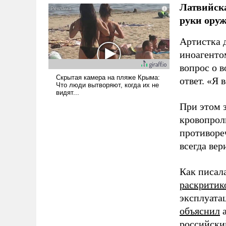
Латвийска
псевдонаучной фантастики,
руки оруж
стало всерьез обсуждаемой
идеей.
Артистка 
иноагентом
вопрос о 
ответ. «Я 
При этом з
кровопрол
противоре
всегда вер
Как писал
раскритик
эксплуата
объяснил
а
российски