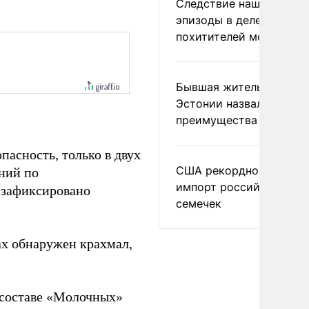
Следствие нашло новы
эпизоды в деле
похитителей москвичек
Бывшая жительница
Эстонии назвала главн
преимущества России
асность, только в двух
США рекордно нарасти
ний по
импорт российских
 зафиксировано
семечек
ах обнаружен крахмал,
в составе «Молочных»