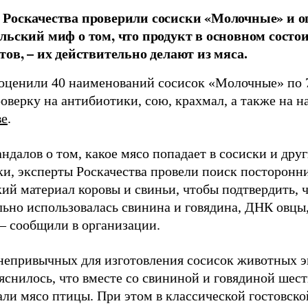
Роскачества проверили сосиски «Молочные» и о
льский миф о том, что продукт в основном состои
тов, – их действительно делают из мяса.
оценили 40 наименований сосисок «Молочные» по 7
оверку на антибиотики, сою, крахмал, а также на н
ве
.
ндалов о том, какое мясо попадает в сосиски и др
ки, эксперты Роскачества провели поиск посторонн
ий материал коровы и свиньи, чтобы подтвердить, ч
льно использовалась свинина и говядина, ДНК овцы
 – сообщили в организации.
непривычных для изготовления сосисок животных э
яснилось, что вместе со свининой и говядиной шес
али мясо птицы. При этом в классической гостовско