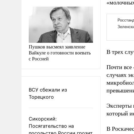
«молочных
Пушков высмеял заявление
В трех слу
Вайкуле о готовности воевать
с Россией
Почти все
случаях э
микробиол
ВСУ сбежали из
превышени
Торецкого
Эксперты 
который и
Сикорский:
Посягательство на
В Роскачес
посольство России грозит