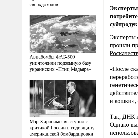
сверхдоходов
Эксперты 
потребите
субпродук
Эксперты 
прошли пр
Роскачест
Авиабомбы ФАБ-500
уничтожили подземную базу
«После ска
украинских «Птиц Мадьяра»
переработ
генетическ
действите
и кошки»,
Так, ДНК 
Мэр Хиросимы выступил с
Однако вы
критикой России в годовщину
использов
американской бомбардировки