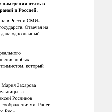
 намерении взять в
раной и Россией.
на в России СМИ-
государств. Отвечая на
 дала однозначный
 реального
решение любых
оптимистом, который
 Мария Захарова
ельницы за
ексей Росликов
 соображениями. Ранее
с Рус».