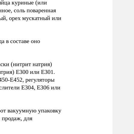
яйца куриные (или
нное, соль поваренная
тый, орех мускатный или
а в составе оно
аски (нитрит натрия)
атрия) Е300 или Е301.
450-Е452, регуляторы
ислители Е304, Е306 или
уют вакуумную упаковку
 продаж, для