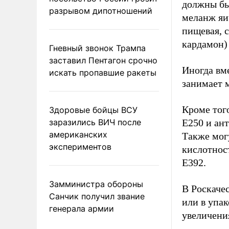
должны бы
разрывом дипотношений
меланж яи
пищевая, 
кардамон) 
Гневный звонок Трампа
заставил Пентагон срочно
Иногда вме
искать пропавшие ракеты
занимает м
Кроме того
Здоровые бойцы ВСУ
заразились ВИЧ после
Е250 и ант
американских
Также мог
экспериментов
кислотност
Е392.
Замминистра обороны
В Роскаче
Санчик получил звание
или в упак
генерала армии
увеличения