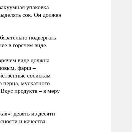
вакуумная упаковка
выделять сок. Он должен
бязательно подвергать
нее в горячем виде.
орячем виде должна
зовым, фарш –
йственные сосискам
о перца, мускатного
 Вкус продукта – в меру
ая»: девять из десяти
сности и качества.