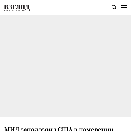
МИД заподозрил США в намерении