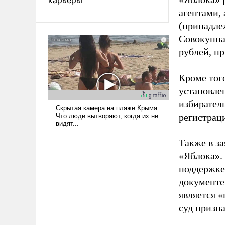
агентами,
(принадле
Совокупная
рублей, пр
Кроме тог
установле
избиратель
регистрац
Также в з
«Яблока».
поддержке
документе
является 
суд призн