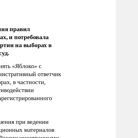
ния правил
ах, и потребовала
ртии на выборах в
уд.
нять «Яблоко» с
инистративный ответчик
ах, в частности,
тиводействии
зарегистрированного
шения при ведении
ационных материалов
в России иностранными