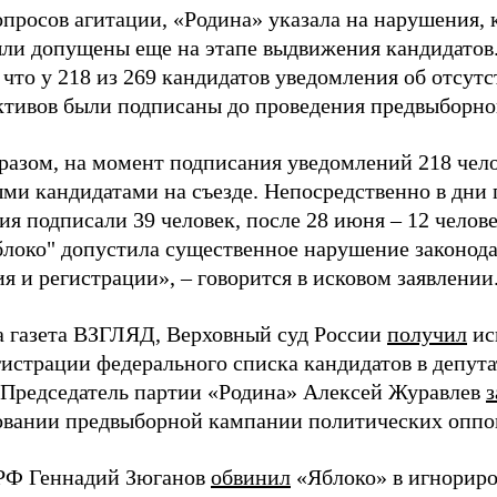
просов агитации, «Родина» указала на нарушения, 
ыли допущены еще на этапе выдвижения кандидатов. 
 что у 218 из 269 кандидатов уведомления об отсу
активов были подписаны до проведения предвыборног
разом, на момент подписания уведомлений 218 чело
ми кандидатами на съезде. Непосредственно в дни 
я подписали 39 человек, после 28 июня – 12 челов
блоко" допустила существенное нарушение законода
 и регистрации», – говорится в исковом заявлении
а газета ВЗГЛЯД, Верховный суд России
получил
ис
гистрации федерального списка кандидатов в депут
 Председатель партии «Родина» Алексей Журавлев
з
вании предвыборной кампании политических оппо
РФ Геннадий Зюганов
обвинил
«Яблоко» в игнорир