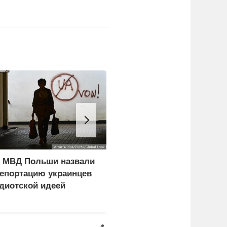
 МВД Польши назвали
В Болгарии взорвался
епортацию украинцев
влетевший в страну из
диотской идеей
Румынии беспилотник