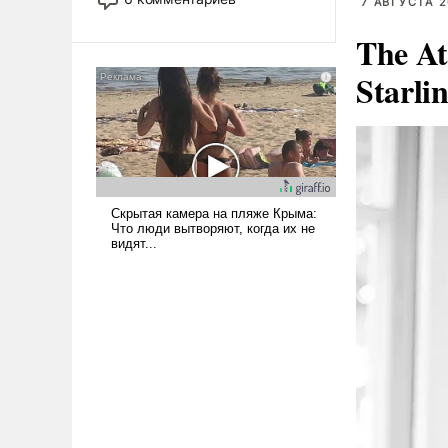
7 АВГУСТА 2
лет. Даже небольшая война с
Ираном опустошила
The At
американские арсеналы.
Starli
Сложившаяся ситуация
означает многолетний период
уязвимости США, например,
перед Китаем.