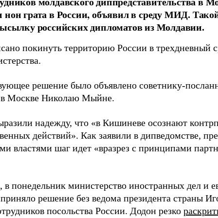
удников молдавского диппредставительства в М
 нон грата в России, объявил в среду МИД. Тако
высылку российских дипломатов из Молдавии.
сано покинуть территорию России в трехдневный с
стерства.
вующее решение было объявлено советнику-посланн
в Москве Николаю Мыйне.
разили надежду, что «в Кишиневе осознают контрп
венных действий». Как заявили в дипведомстве, п
ми властями шаг идет «вразрез с принципами партн
 в понедельник министерство иностранных дел и е
приняло решение без ведома президента страны Иг
отрудников посольства России. Додон резко
раскрит