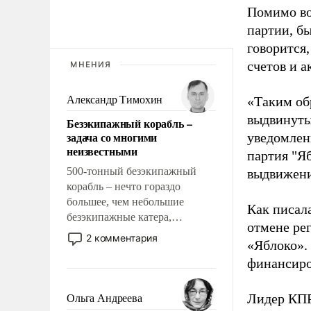
Помимо во
партии, б
говорится,
счетов и 
МНЕНИЯ
Александр Тимохин
«Таким об
выдвинуты
Безэкипажный корабль –
задача со многими
уведомлени
неизвестными
партия "Я
500-тонный безэкипажный
выдвижения
корабль – нечто гораздо
большее, чем небольшие
Как писал
безэкипажные катера,
отмене ре
применение которых уже
2 комментария
«Яблоко».
стало обыденностью. Задача по
финансиро
созданию такого корабля очень
сложна и амбициозна. Однако
и ее реализация радикально
Лидер КП
Ольга Андреева
поднимет наши боевые