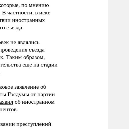
которые, по мнению
В частности, в иске
тствии иностранных
о съезда.
век не являлись
проведения съезда
ек. Таким образом,
тельства еще на стадии
.
ковое заявление об
аты Госдумы от партии
аявил
об иностранном
нентов.
овании преступлений