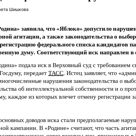
вета Шишкова
одина» заявила, что «Яблоко» допустило наруше
ной агитации, а также законодательства о выбор
регистрацию федерального списка кандидатов па
венную думу. Соответствующий иск направлен в с
одина» подала иск в Верховный суд с требованием с
 Госдуму, передает
ТАСС
. Истец заявляет, что «адм
многочисленные нарушения законодательства о выбор
ельства об интеллектуальной собственности и о про
му, каждое из которых влечет отмену регистрации 
основных доводов иска стали предполагаемые нару
ной кампании. В «Родине» считают, что часть агит
распространялась через ресурсы лиц, признанных 