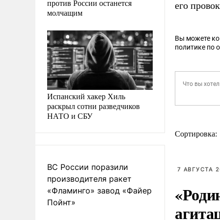
против России останется
его прово
молчащим
Вы можете к
политике по 
Испанский хакер Хиль
раскрыл сотни разведчиков
НАТО и СБУ
Сортировка:
ВС России поразили
7 АВГУСТА 2
производителя ракет
«Роди
«Фламинго» завод «Файер
Пойнт»
агита