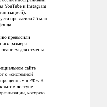
я YouTube и Instagram
ганизацией).
густа превысила 55 млн
фонда.
ацию превысили
ного размера
основанием для отмены
фициальном сайте
ют о «системной
апрещенным в РФ». В
ткрытом доступе
организации, которую