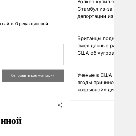
Уолкер купил билет в
Стамбул из-за угрозы
депортации из России
 сайте. О редакционной
Британцы подняли на
смех данные разведки
США об «угрозе России
Ученые в США назвали 
ягоды причиной
«взрывной» диареи
онной