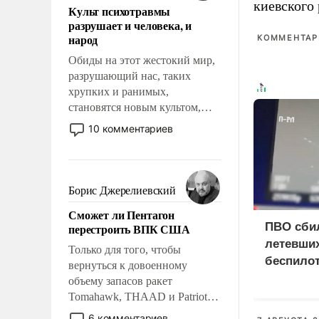
киевского
Культ психотравмы
возможности.
разрушает и человека, и
народ
КОММЕНТАРИ
Обиды на этот жестокий мир,
разрушающий нас, таких
хрупких и ранимых,
становятся новым культом,
постепенно вытесняя и
10 комментариев
отменяя традиционное
требование к человеку – быть
мужественным и твердым под
ударами судьбы, брать на себя
Борис Джерелиевский
ответственность, помогать
Сможет ли Пентагон
слабым, идти вперед и
ПВО сби
перестроить ВПК США
адаптироваться.
летевших
Только для того, чтобы
беспило
вернуться к довоенному
объему запасов ракет
Tomahawk, THAAD и Patriot
США потребуется более трех
6 комментариев