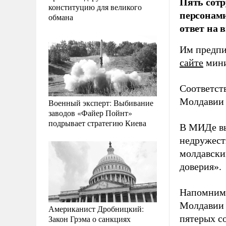
Пять сотр
конституцию для великого
персонами
обмана
ответ на 
Им предпи
сайте
мини
Соответст
Молдавии 
Военный эксперт: Выбивание
заводов «Файер Пойнт»
подрывает стратегию Киева
В МИДе вы
недружест
молдавски
доверия».
Напомним,
Молдавии 
Американист Дробницкий:
пятерых с
Закон Грэма о санкциях