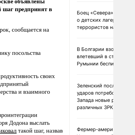
оскве объявлены
й шаг предпринят в
Боец «Севера» рассказ
о детских лагерях
террористов на Украин
рок, сообщается на
В Болгарии взорвался
ику посольства
влетевший в страну из
Румынии беспилотник
родуктивность своих
редпринятый
Зеленский после ночны
ерства и взаимного
ударов потребовал у
Запада новые ракеты д
различных ЗРК
вроинтеграции
оря Додона выслать
Фермер-американец
иковал
такой шаг, назвав