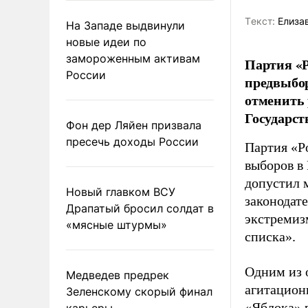
Tекст:
Елиза
На Западе выдвинули
новые идеи по
замороженным активам
Партия «Р
России
предвыбор
отменить 
Государст
Фон дер Ляйен призвала
пресечь доходы России
Партия «Р
выборов в
допустил 
Новый главком ВСУ
законодат
Драпатый бросил солдат в
экстремиз
«мясные штурмы»
списка».
Одним из 
Медведев предрек
агитацион
Зеленскому скорый финал
«Яблока» 
карьеры