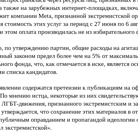
 а также на зарубежных интернет-площадках, включа
жит компании Meta, признанной экстремистской ор
 стоимость этих услуг за период с 27 июня по 6 ав
и этом оплата производилась не из избирательного 
о, по утверждению партии, общие расходы на агит
нный законом предел более чем на 5% от максималь
ного фонда, что, как отмечается в иске, является 
ии списка кандидатов.
аявлении содержатся претензии к публикациям на о
 По мнению истца, некоторые из них свидетельству
 ЛГБТ-движения, признанного экстремистским и з
 утверждается, что сохранение этих материалов в о
«публичным оправданием и пропагандой идеологии 
ал экстремистской».