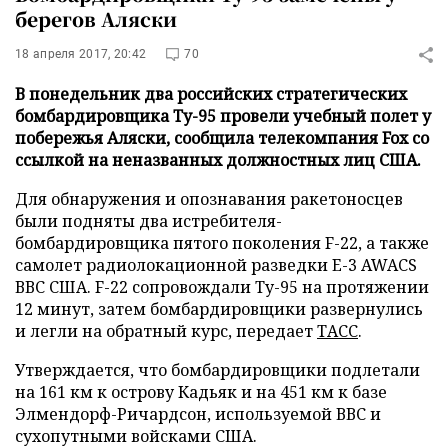
берегов Аляски
18 апреля 2017, 20:42
70
В понедельник два российских стратегических
бомбардировщика Ту-95 провели учебный полет у
побережья Аляски, сообщила телекомпания Fox со
ссылкой на неназванных должностных лиц США.
Для обнаружения и опознавания ракетоносцев
были подняты два истребителя-
бомбардировщика пятого поколения F-22, а также
самолет радиолокационной разведки E-3 AWACS
ВВС США. F-22 сопровождали Ту-95 на протяжении
12 минут, затем бомбардировщики развернулись
и легли на обратный курс, передает
ТАСС
.
Утверждается, что бомбардировщики подлетали
на 161 км к острову Кадьяк и на 451 км к базе
Элмендорф-Ричардсон, используемой ВВС и
сухопутными войсками США.