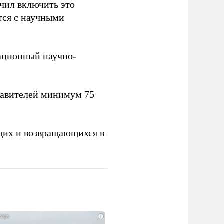
учил включить это
тся с научными
вационный научно-
тавителей минимум 75
щих и возвращающихся в
i