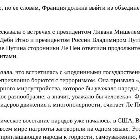
о, по ее словам, Франция должна выйти из объедин
ссказала о встречах с президентом Ливана Мишелем
Деби Итно и президентом России Владимиром Пут
е Путина сторонники Ле Пен ответили продолжит
нтами.
азала, что встретилась с «подлинными государстве
епреклонно борются с терроризмом. Она призвала «д
рного мироустройства, которое бы уважало народы, 
ое разнообразие, а значит, уважало бы человека». 
лидеров движения к многополярности, считает Ле П
ическое восстание народов уже началось: в США, В
 всем мире патриоты заговорили на одном языке. Э
 приглашающее народы к гордости, самоуважению, б