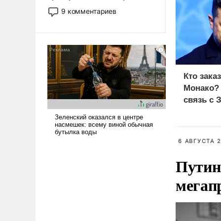
двигаемся по пути
9 комментариев
революционных изменений.
То, что несколько лет назад
было образом для
псевдонаучной фантастики,
стало всерьез обсуждаемой
идеей.
Кто зака
Монако?
связь с 
6 АВГУСТА 2
Путин
мегап