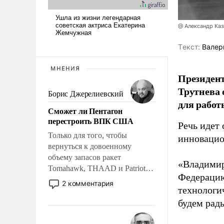
@ Александр Каз
Tекст:
Валер
МНЕНИЯ
Президен
Трутнева 
Борис Джерелиевский
для работ
Сможет ли Пентагон
перестроить ВПК США
Речь идет 
Только для того, чтобы
инновацио
вернуться к довоенному
объему запасов ракет
«Владимир
Tomahawk, THAAD и Patriot
Федерацию
США потребуется более трех
2 комментария
технологи
лет. Даже небольшая война с
Ираном опустошила
будем рады
американские арсеналы.
Сложившаяся ситуация