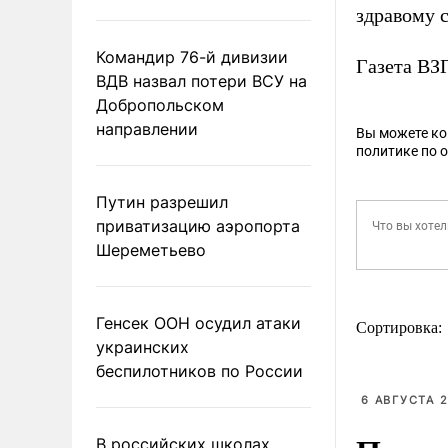
здравому 
Командир 76-й дивизии
Газета В
ВДВ назвал потери ВСУ на
Добропольском
направлении
Вы можете к
политике по 
Путин разрешил
приватизацию аэропорта
Шереметьево
Генсек ООН осудил атаки
Сортировка:
украинских
беспилотников по России
6 АВГУСТА 2
В российских школах