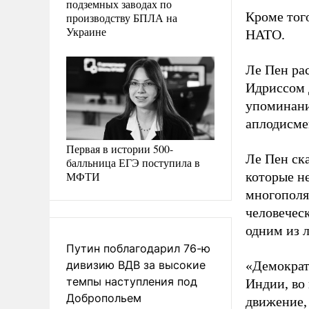
подземных заводах по
Кроме тог
производству БПЛА на
Украине
НАТО.
Ле Пен ра
Идриссом 
упоминани
аплодисме
Первая в истории 500-
Ле Пен ск
балльница ЕГЭ поступила в
МФТИ
которые н
многополя
человеческ
одним из 
Путин поблагодарил 76-ю
дивизию ВДВ за высокие
«Демократ
темпы наступления под
Индии, во
Добропольем
движение,