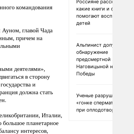
Россияне рассказали,
енного командования
какие книги и фильмы
помогают воспитывать
детей
 Ауном, главой Чада
иным, причем на
Альпинист допустил
ельными
обнаружение
предсмертной записки
Наговицыной на пике
нными деятелями»,
Победы
вигаться в сторону
государства и
Франция должна стать
Ученые разрушили миф
ен.
«гонке сперматозоидов
при оплодотворении
еликобритании, Италии,
то большое планетарное
алансу интересов,