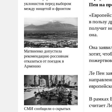
уклонистов перед выбором
Пен на пр
между нищетой и фронтом
«Европейс
в пользу 
получит но
она.
Она заяви
Матвиенко допустила
хотят, чт
рекомендацию россиянам
пожертвов
отказаться от поездок в
Армению
Ле Пен за
направлен
европейско
В рамках 
считает Л
СМИ сообщили о скрытых