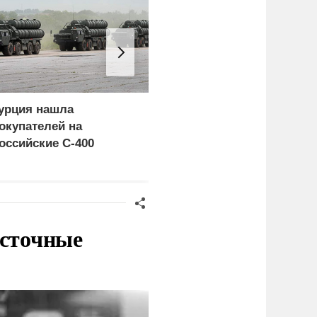
урция нашла
Россия больше не буде
окупателей на
церемониться - теперь
оссийские C-400
это законная цель в
Германии
осточные