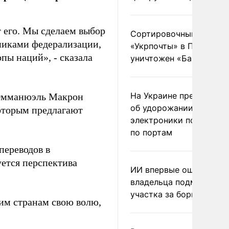
т его. Мы сделаем выбор
Сортировочный пункт
нниками федерализации,
«Укрпочты» в Павлогра
пы наций», - сказала
уничтожен «Бандероль
На Украине предупреди
 Эмманюэль Макрон
об удорожании китайс
которым предлагают
электроники после уда
по портам
переводов в
ется перспектива
ИИ впервые оштрафова
владельца подмосковн
участка за борщевик
им странам свою волю,