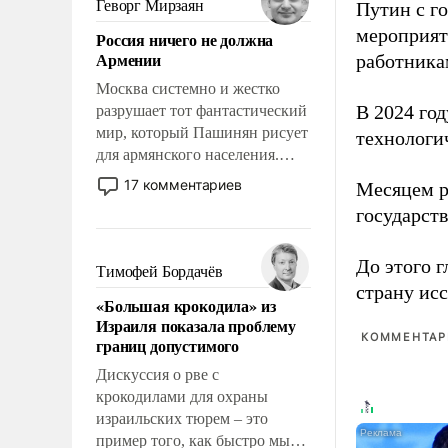
Геворг Мирзаян
Путин с г
означает многолетний период
мероприят
Россия ничего не должна
уязвимости США, например,
Армении
работника
перед Китаем.
Москва системно и жестко
В 2024 го
разрушает тот фантастический
мир, который Пашинян рисует
технологи
для армянского населения.
Мир, где политические
17 комментариев
Месяцем р
прожекты будут безусловно
государст
оплачиваться за счет
российских
До этого г
налогоплательщиков и где
Тимофей Бордачёв
Еревану за свои поступки не
страну исс
«Большая крокодила» из
нужно отвечать.
Израиля показала проблему
КОММЕНТАРИ
границ допустимого
Дискуссия о рве с
крокодилами для охраны
израильских тюрем – это
пример того, как быстро мы