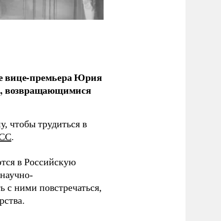
е вице-премьера Юрия
ми, возвращающимися
у, чтобы трудиться в
СС
.
тся в Российскую
научно-
ь с ними повстречаться,
рства.