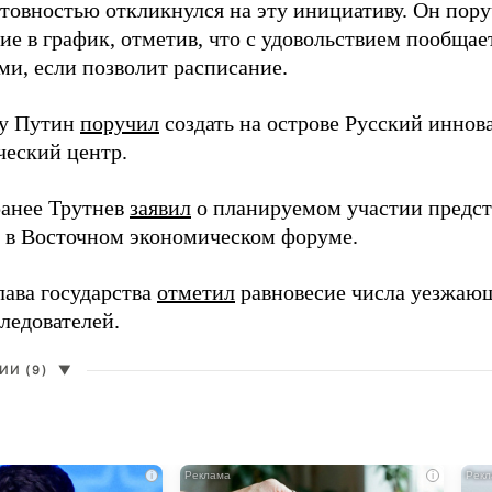
отовностью откликнулся на эту инициативу. Он пор
ие в график, отметив, что с удовольствием пообщае
ми, если позволит расписание.
ду Путин
поручил
создать на острове Русский инно
ческий центр.
анее Трутнев
заявил
о планируемом участии предс
в в Восточном экономическом форуме.
лава государства
отметил
равновесие числа уезжаю
ледователей.
И (9)
▼
i
i