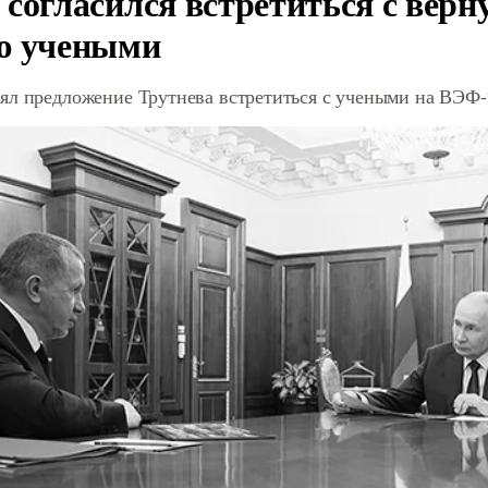
 согласился встретиться с вер
ю учеными
ял предложение Трутнева встретиться с учеными на ВЭФ-