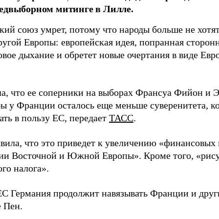
едвыборном митинге в Лилле.
кий союз умрет, потому что народы больше не хотя
другой Европы: европейская идея, попранная сторо
вое дыхание и обретет новые очертания в виде Евро
ла, что ее соперники на выборах Франсуа Фийон и
обы у Франции осталось еще меньше суверенитета, 
ать в пользу ЕС, передает
ТАСС
.
явила, что это приведет к увеличению «финансовых 
ии Восточной и Южной Европы». Кроме того, «рису
го налога».
ЕС Германия продолжит навязывать Франции и друг
е Пен.