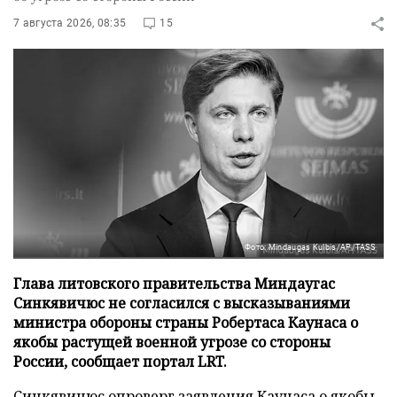
7 августа 2026, 08:35
15
Фото: Mindaugas Kulbis/AP/TASS
Глава литовского правительства Миндаугас
Синкявичюс не согласился с высказываниями
министра обороны страны Робертаса Каунаса о
якобы растущей военной угрозе со стороны
России, сообщает портал LRT.
Синкявичюс опроверг заявления Каунаса о якобы