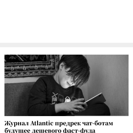
Журнал Atlantic предрек чат-ботам
будущее дешевого фаст-фуда