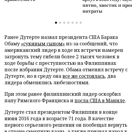
пятно, хвостик и про
нитраты
Ранее Дутерте назвал президента США Барака
Обаму
«сукиным сыном»
из-за сообщений, что
американский лидер в ходе их встречи намерен
затронуть тему гибели более 2 тысяч человек в
ходе борьбы с преступностью на Филиппинах
после избрания Дутерте. Обама отменил встречу с
Дутерте, но в среду она
все же состоялась
, два
лидера обменялись любезностями.
При этом ранее филиппинский лидер оскорбил
папу Римского Франциска и
посла США в Маниле
.
Дутерте стал президентом Филиппин в конце
июня 2016 года в возрасте 71 года. В качестве
первого серьезного решения он пообещал вернуть
в стране смертную казнь, а также призвал народ к