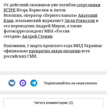
От действий силовиков уже погибли
сотрудники
ВГТРК
Игорь Корнелюк и Антон
Волошин, оператор «Первого канала»
Анатолий
Клян
, итальянский журналист
Энди Роккелли
и
его переводчик Андрей Мирон, а также
фотокорреспондент МИА «Россия
сегодня»
Андрей Стенин
.
Напомним, 5 марта прошлого года МИД Украины
официально
прекратил аккредитацию
всех
российских СМИ.
Подписывайтесь на наши каналы
Читать комментарии
(2)