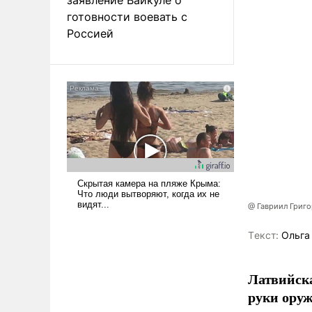
готовности воевать с
Россией
@ Гавриил Григ
Tекст:
Ольга
Латвийска
руки оруж