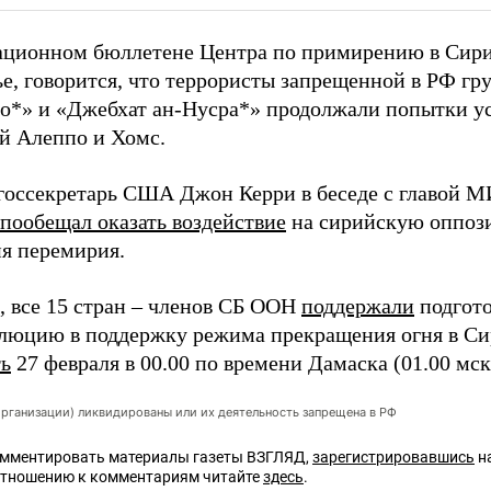
ционном бюллетене Центра по примирению в Сири
ье, говорится, что террористы запрещенной в РФ г
во*» и «Джебхат ан-Нусра*» продолжали попытки у
ой Алеппо и Хомс.
 госсекретарь США Джон Керри в беседе с главой 
пообещал оказать воздействие
на сирийскую оппоз
я перемирия.
 все 15 стран – членов СБ ООН
поддержали
подгото
юцию в поддержку режима прекращения огня в Си
ть
27 февраля в 00.00 по времени Дамаска (01.00 мск
организации) ликвидированы или их деятельность запрещена в РФ
омментировать материалы газеты ВЗГЛЯД,
зарегистрировавшись
на
отношению к комментариям читайте
здесь
.