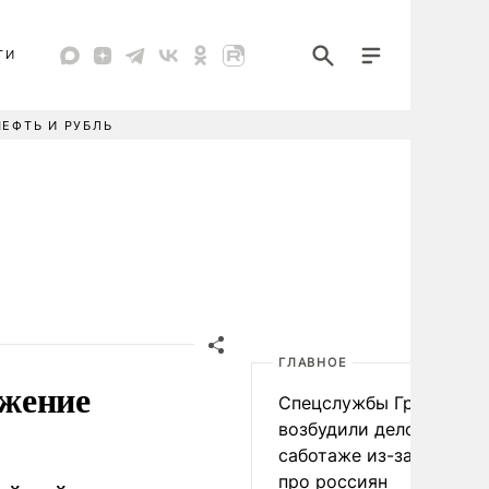
ТИ
НЕФТЬ И РУБЛЬ
ГЛАВНОЕ
лжение
Спецслужбы Грузии
возбудили дело о
саботаже из-за фейков
про россиян