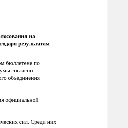
олосования на
годаря результатам
ом бюллетене по
думы согласно
ого объединения
емя официальной
ческих сил. Среди них