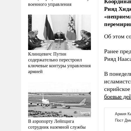
Координат
военного управления
Рияд Хидж
«неприем
перемирия
Об этом с
Ранее пре
Клинцевич: Путин
Рияд Наас
содержательно перестроил
ключевые контуры управления
армией
В понедел
исламистс
сирийское
боевые де
В аэропорту Лейпцига
сотрудник наземной службы