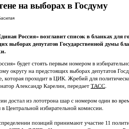
тене на выборах в Госдуму
Басилая
диная Россия» возглавит список в бланках для г
их выборах депутатов Государственной думы бла
и.
оссия» будет стоять первым номером в избирательн
ому округу на предстоящих выборах депутатов Гос
е, которая проходит в ЦИК. Жребий для политическ
енатор Александр Карелин, передает
ТАСС
.
сии достал из лототрона шар с номером один во вр
 в Центральной избирательной комиссии.
аспределении позиций принимают участие 11 полити