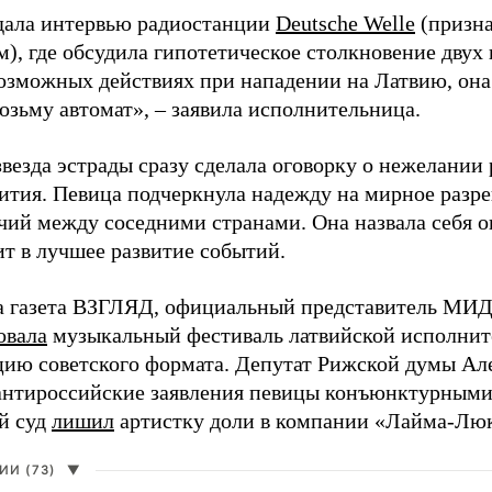
дала интервью радиостанции
Deutsche Welle
(призна
), где обсудила гипотетическое столкновение двух 
возможных действиях при нападении на Латвию, она
возьму автомат», – заявила исполнительница.
везда эстрады сразу сделала оговорку о нежелании
ития. Певица подчеркнула надежду на мирное раз
чий между соседними странами. Она назвала себя 
ит в лучшее развитие событий.
а газета ВЗГЛЯД, официальный представитель МИД
овала
музыкальный фестиваль латвийской исполнит
цию советского формата. Депутат Рижской думы Ал
нтироссийские заявления певицы конъюнктурными
й суд
лишил
артистку доли в компании «Лайма-Люк
И (73)
▼