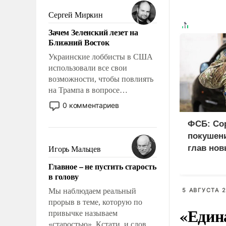
было образом для
псевдонаучной фантастики,
Сергей Миркин
стало всерьез обсуждаемой
Зачем Зеленский лезет на
идеей.
Ближний Восток
Украинские лоббисты в США
использовали все свои
возможности, чтобы повлиять
на Трампа в вопросе
предоставления вооружений
0 комментариев
своим нанимателям. Вероятно,
кому-то из тех, кто
ФСБ: Со
консультирует Киев, пришла в
покушени
голову мысль: хорошо бы
глав нов
Игорь Мальцев
продемонстрировать, что
Главное – не пустить старость
Украина вступила в
в голову
вооруженное противостояние
с Ираном.
Мы наблюдаем реальный
5 АВГУСТА 2
прорыв в теме, которую по
«Един
привычке называем
«старостью». Кстати, и слово-