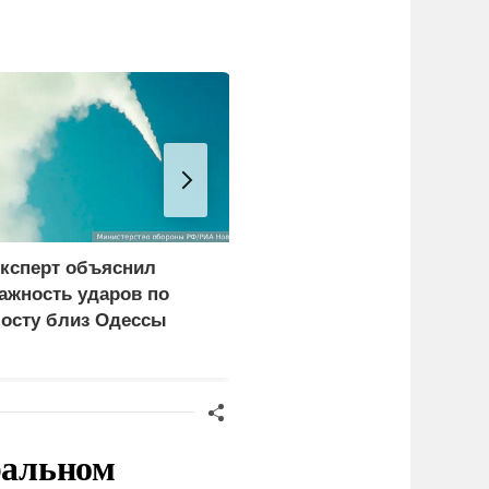
ксперт объяснил
Собянин сообщил об
ажность ударов по
уничтожении летевших
осту близ Одессы
на Москву
беспилотников
ральном