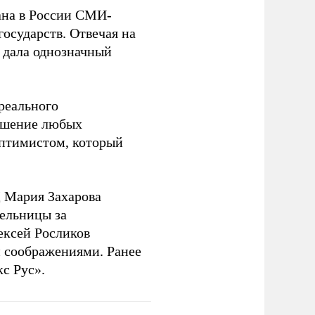
на в России СМИ-
государств. Отвечая на
 дала однозначный
 реального
решение любых
оптимистом, который
 Мария Захарова
ельницы за
ексей Росликов
 соображениями. Ранее
с Рус».