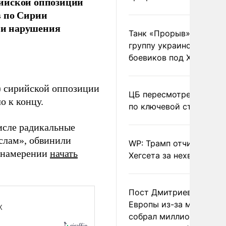
рийской оппозиции
в по Сирии
ми нарушения
Танк «Прорыв» уничто
группу украинских
боевиков под Харьково
) сирийской оппозиции
ЦБ пересмотрел прогно
о к концу.
по ключевой ставке
исле радикальные
слам», обвинили
WP: Трамп отчитал
о намерении
начать
Хегсета за нехватку ра
Пост Дмитриева о гибе
Европы из-за мигранто
собрал миллион