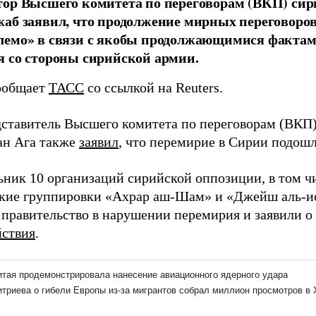
ор Высшего комитета по переговорам (ВКП) си
аб заявил, что продолжение мирных переговоро
лемо» в связи с якобы продолжающимися факта
 со стороны сирийской армии.
ообщает
ТАСС
со ссылкой на Reuters.
дставитель Высшего комитета по переговорам (ВКП
ан Ага также
заявил
, что перемирие в Сирии подошл
ьник 10 организаций сирийской оппозиции, в том ч
кие группировки «Ахрар аш-Шам» и «Джейш аль-и
 правительство в нарушении перемирия и заявили 
йствия
.