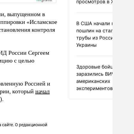
просмотров в X
и, выпущенном в
руппировки «Исламское
В США начали пересмо
становления контроля
пошлин на стальные
трубы из России и с
Украины
МИД России Сергеем
ицию с целью
Здоровые бойцы ВСУ
заразились ВИЧ после
американских
вленную Россией и
экспериментов
рии, который
начал
).
 сайте. О редакционной