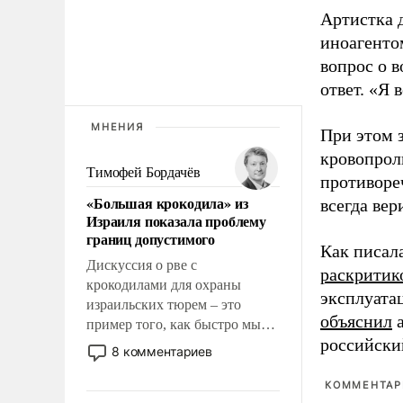
Артистка 
иноагентом
вопрос о 
ответ. «Я 
МНЕНИЯ
При этом з
кровопрол
Тимофей Бордачёв
противоре
«Большая крокодила» из
всегда вер
Израиля показала проблему
границ допустимого
Как писал
Дискуссия о рве с
раскритик
крокодилами для охраны
эксплуата
израильских тюрем – это
объяснил
а
пример того, как быстро мы
российски
двигаемся по пути
8 комментариев
революционных изменений.
То, что несколько лет назад
КОММЕНТАРИ