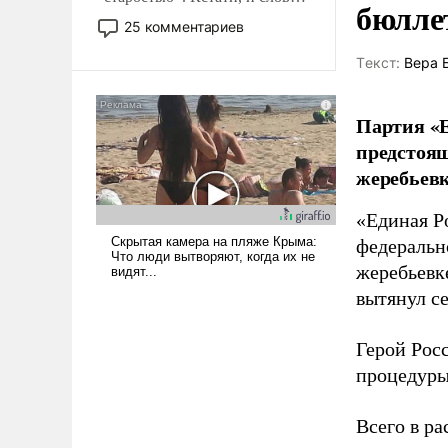
бюлле
то это уже стараются не
25 комментариев
использовать – так же, как
«бабка», «дед», – хотя бы в
Tекст:
Вера 
образованной среде, потому
что оно уже несет негативные
Партия «Е
коннотации.
предстоящ
жеребьевк
«Единая Р
федеральн
жеребьевк
вытянул с
Герой Рос
процедуры
Всего в р