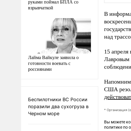
руками поймал БПЛА со
взрывчаткой
В информа
воскресен
государст
над трасс
15 апреля
Лайма Вайкуле заявила о
Лавровым
готовности воевать с
соблюдени
россиянами
Напомним,
США резол
действова
Беспилотники ВС России
поразили два сухогруза в
* Организация (
Черном море
Вы можете к
политике по 