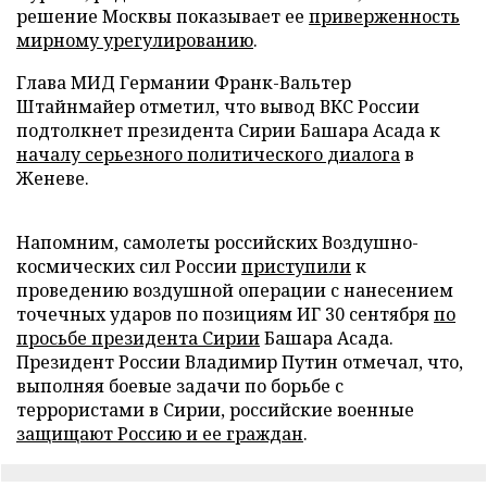
решение Москвы показывает ее
приверженность
мирному урегулированию
.
Глава МИД Германии Франк-Вальтер
Штайнмайер отметил, что вывод ВКС России
подтолкнет президента Сирии Башара Асада к
началу серьезного политического диалога
в
Женеве.
Напомним, самолеты российских Воздушно-
космических сил России
приступили
к
проведению воздушной операции с нанесением
точечных ударов по позициям ИГ 30 сентября
по
просьбе президента Сирии
Башара Асада.
Президент России Владимир Путин отмечал, что,
выполняя боевые задачи по борьбе с
террористами в Сирии, российские военные
защищают Россию и ее граждан
.