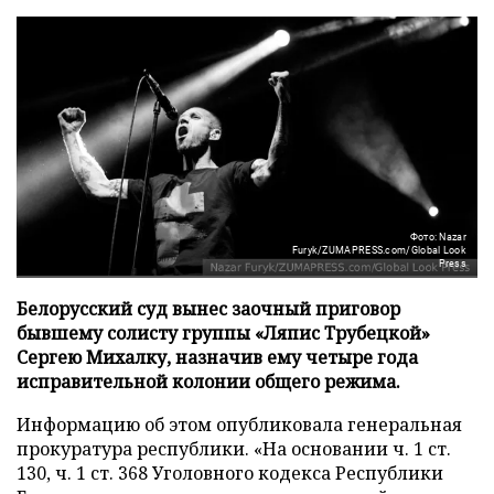
Фото: Nazar
Furyk/ZUMAPRESS.com/Global Look
Press
Белорусский суд вынес заочный приговор
бывшему солисту группы «Ляпис Трубецкой»
Сергею Михалку, назначив ему четыре года
исправительной колонии общего режима.
Информацию об этом опубликовала генеральная
прокуратура республики. «На основании ч. 1 ст.
130, ч. 1 ст. 368 Уголовного кодекса Республики