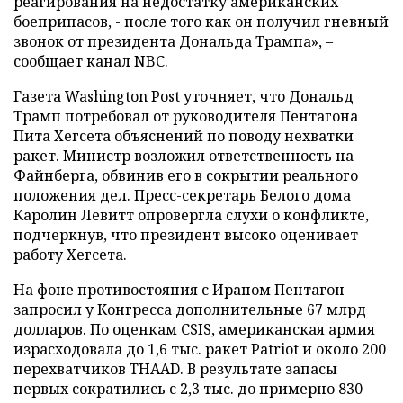
реагирования на недостатку американских
боеприпасов, - после того как он получил гневный
звонок от президента Дональда Трампа», –
сообщает канал NBC.
Газета Washington Post уточняет, что Дональд
Трамп потребовал от руководителя Пентагона
Пита Хегсета объяснений по поводу нехватки
ракет. Министр возложил ответственность на
Файнберга, обвинив его в сокрытии реального
положения дел. Пресс-секретарь Белого дома
Каролин Левитт опровергла слухи о конфликте,
подчеркнув, что президент высоко оценивает
работу Хегсета.
На фоне противостояния с Ираном Пентагон
запросил у Конгресса дополнительные 67 млрд
долларов. По оценкам CSIS, американская армия
израсходовала до 1,6 тыс. ракет Patriot и около 200
перехватчиков THAAD. В результате запасы
первых сократились с 2,3 тыс. до примерно 830