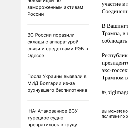
новые идеи по
участие в
замороженным активам
Соединенн
России
В Вашингт
Трампа, в
ВС России поразили
соблюдать
склады с аппаратурой
связи и средствами РЭБ в
Республик
Одессе
президент
экс-госсе
Посла Украины вызвали в
Трампом вс
МИД Болгарии из-за
рухнувшего беспилотника
#{bigimag
IHA: Атакованное ВСУ
Вы можете к
политике по 
турецкое судно
превратилось в груду