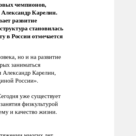
новых чемпионов,
 Александр Карелин.
вает развитие
аструктура становилась
ту в России отмечается
овека, но и на развитие
орых заниматься
л Александр Карелин,
диной России».
Сегодня уже существует
 занятия физкультурой
ему и качество жизни.
отяжении многих лет