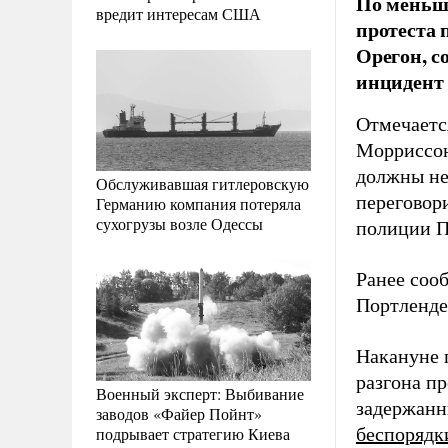
По меньше
вредит интересам США
протеста 
Орегон, с
инцидент 
Отмечаетс
Морриссон
должны не
Обслуживавшая гитлеровскую
переговори
Германию компания потеряла
сухогрузы возле Одессы
полиции П
Ранее соо
Портленде
Накануне 
разгона п
Военный эксперт: Выбивание
задержанн
заводов «Файер Пойнт»
подрывает стратегию Киева
беспорядк