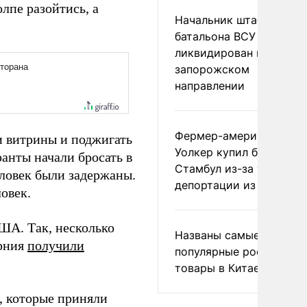
лпе разойтись, а
Начальник штаба
батальона ВСУ
ликвидирован на
запорожском
направлении
Фермер-американец
и витрины и поджигать
Уолкер купил билет в
анты начали бросать в
Стамбул из-за угрозы
ловек были задержаны.
депортации из России
овек.
ША. Так, несколько
Названы самые
орния
получили
популярные российски
товары в Китае
, которые приняли