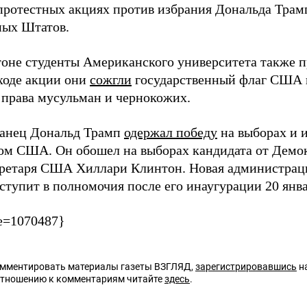
 протестных акциях против избрания Дональда Трам
ых Штатов.
оне студенты Американского университета также п
 ходе акции они
сожгли
государственный флаг США 
 права мусульман и чернокожих.
анец Дональд Трамп
одержал победу
на выборах и 
ом США. Он обошел на выборах кандидата от Демок
кретаря США Хиллари Клинтон. Новая администрац
тупит в полномочия после его инаугурации 20 янва
e=1070487}
омментировать материалы газеты ВЗГЛЯД,
зарегистрировавшись
на
отношению к комментариям читайте
здесь
.