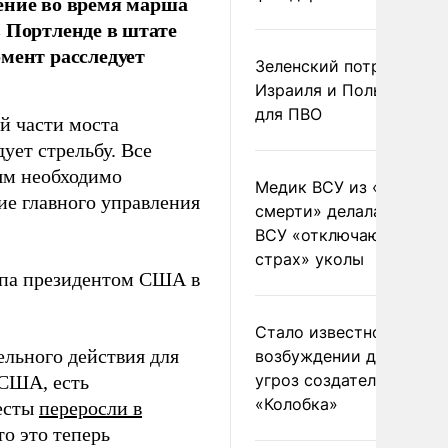
ение во время марша
 Портленде в штате
мент расследует
Зеленский потребовал 
Израиля и Польши рак
для ПВО
й части моста
ует стрельбу. Все
ям необходимо
Медик ВСУ из «полка
ие главного управления
смерти» делала солдат
ВСУ «отключающие
страх» уколы
ампа президентом США в
Стало известно о
ельного действия для
возбуждении дела из-з
угроз создателям
 США, есть
«Колобка»
тесты
переросли в
о это теперь