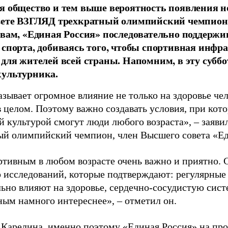
я общество и тем выше вероятность появления 
азете ВЗГЛЯД трехкратный олимпийский чемпион
овам, «Единая Россия» последовательно поддержи
 спорта, добиваясь того, чтобы спортивная инфр
 для жителей всей страны. Напомним, в эту суббо
культурника.
зывает огромное влияние не только на здоровье чел
в целом. Поэтому важно создавать условия, при кот
й культурой смогут люди любого возраста», – заяви
ый олимпийский чемпион, член Высшего совета «Е
ртивным в любом возрасте очень важно и приятно. 
 исследований, которые подтверждают: регулярные
ьно влияют на здоровье, сердечно-сосудистую сист
ным намного интереснее», – отметил он.
 Карелина, именно поэтому «Единая Россия» на пр