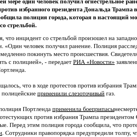
й мере один человек получил огнестрельное ран
против избранного президента Дональда Трампа в
ообщила полиция города, которая в настоящий мо
со стрельбой.
я, что инцидент со стрельбой произошел на западно
. «Один человек получил ранение. Полиция расслед
медленно покинуть место происшествия. Свидетел
ть с полицией», - передает
РИА «Новости»
заявлен
ортленда.
бщалось, что в ходе протестов против избрания Тр
 полицейские
применили слезоточивый
газ.
полиция Портленда
применила боеприпасы
несмерт
ротестующих против избрания Трампа президентом
ые. Перед этим полиция города сообщила, что про
и
. Сотрудники правопорядка предупредили толпу, чт