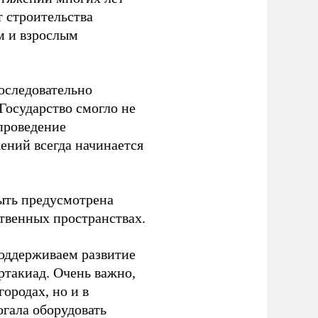
т строительства
м и взрослым
оследовательно
Государство смогло не
проведение
ений всегда начинается
ыть предусмотрена
ственных пространствах.
оддерживаем развитие
ртакиад. Очень важно,
ородах, но и в
гала оборудовать