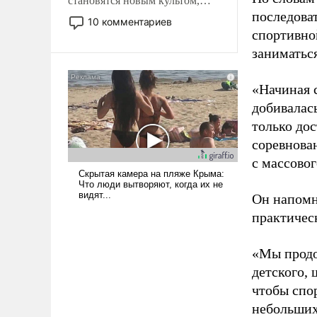
становятся новым культом,
последоват
постепенно вытесняя и
10 комментариев
отменяя традиционное
спортивно
требование к человеку – быть
заниматьс
мужественным и твердым под
ударами судьбы, брать на себя
«Начиная 
ответственность, помогать
добивалас
слабым, идти вперед и
только до
адаптироваться.
соревнова
с массовог
Он напомн
практическ
«Мы продо
детского, 
чтобы спо
небольших