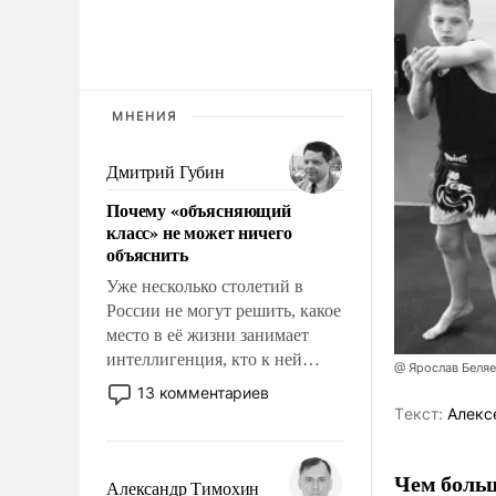
МНЕНИЯ
Дмитрий Губин
Почему «объясняющий
класс» не может ничего
объяснить
Уже несколько столетий в
России не могут решить, какое
место в её жизни занимает
интеллигенция, кто к ней
@ Ярослав Беля
принадлежит, а кого из неё
13 комментариев
исключили с правом
Tекст:
Алекс
восстановления и без оного. И
чем она отличается от просто
Чем больш
образованных людей. Иногда
Александр Тимохин