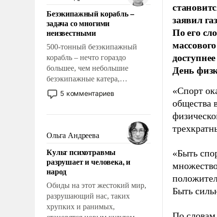
казалось, что эти вопросы
становитс
Безэкипажный корабль –
решены раз и навсегда, но –
заявил г
задача со многими
нет, не решены.
По его сл
неизвестными
массового
500-тонный безэкипажный
доступнее
корабль – нечто гораздо
День физ
большее, чем небольшие
безэкипажные катера,
применение которых уже
«Спорт ока
5 комментариев
стало обыденностью. Задача по
общества 
созданию такого корабля очень
физическо
сложна и амбициозна. Однако
трехкратн
и ее реализация радикально
Ольга Андреева
поднимет наши боевые
Культ психотравмы
«Быть спо
возможности.
разрушает и человека, и
множество
народ
положител
Обиды на этот жестокий мир,
Быть силь
разрушающий нас, таких
хрупких и ранимых,
По словам