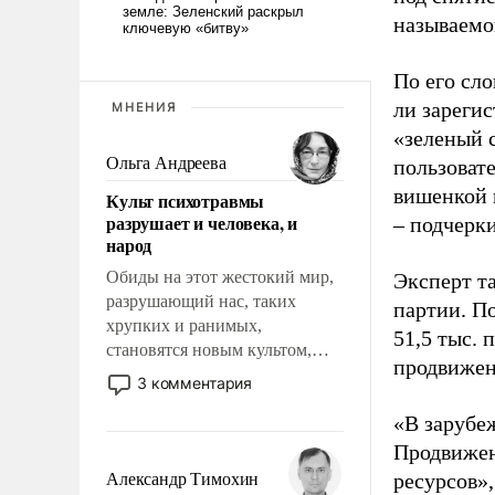
называемо
По его сло
ли зареги
МНЕНИЯ
«зеленый 
Ольга Андреева
пользовате
вишенкой 
Культ психотравмы
разрушает и человека, и
– подчерк
народ
Обиды на этот жестокий мир,
Эксперт т
разрушающий нас, таких
партии. П
хрупких и ранимых,
51,5 тыс.
становятся новым культом,
продвижени
постепенно вытесняя и
3 комментария
отменяя традиционное
«В зарубе
требование к человеку – быть
мужественным и твердым под
Продвижен
ударами судьбы, брать на себя
ресурсов»,
Александр Тимохин