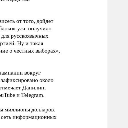
висеть от того, дойдет
блоко» уже получило
а для русскоязычных
ртией. Ну и такая
ние о честных выборах»,
кампании вокруг
о зафиксировано около
 отмечает Данилин,
ouTube и Telegram.
ны миллионы долларов.
ю сеть информационных