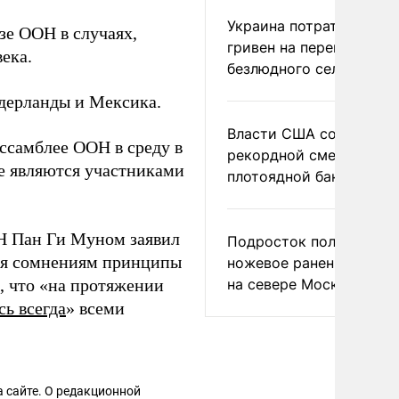
Украина потратила 1 мл
зе ООН в случаях,
гривен на переименова
ека.
безлюдного села
дерланды и Мексика.
Власти США сообщили 
ссамблее ООН в среду в
рекордной смертности 
ые являются участниками
плотоядной бактерии
Н Пан Ги Муном заявил
Подросток получил
гая сомнениям принципы
ножевое ранение в дра
, что «на протяжении
на севере Москвы
ь всегда
» всеми
 сайте. О редакционной