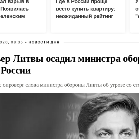
зал взрыв в
Где в России проще
У
 Появилась
всего купить квартиру:
о
Зеленским
неожиданный рейтинг
"
с
026, 08:35 •
НОВОСТИ ДНЯ
ер Литвы осадил министра обо
 России
 опроверг слова министра обороны Ливты об угрозе со с