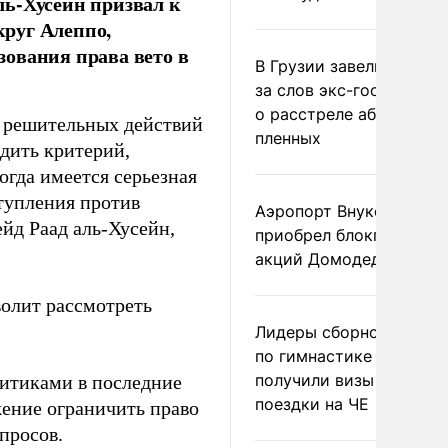
ль-Хусейн призвал к
руг Алеппо,
ования права вето в
В Грузии завели дело и
за слов экс-госминист
о расстреле абхазских
 и решительных действий
пленных
дить критерий,
огда имеется серьезная
тупления против
Аэропорт Внуково
йд Раад аль-Хусейн,
приобрел блокпакет
акций Домодедово
волит рассмотреть
Лидеры сборной Росси
по гимнастике не
получили визы для
итиками в последние
поездки на ЧЕ
ение ограничить право
просов.