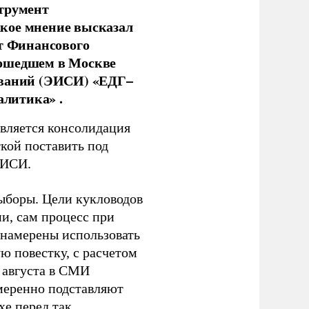
струмент
кое мнение высказал
нт Финансового
рошедшем в Москве
ований (ЭИСИ) «ЕДГ–
алитика» .
является консолидация
кой поставить под
ЭИСИ.
ыборы. Цели кукловодов
и, сам процесс при
 намерены использовать
ю повестку, с расчетом
 августа в СМИ
амеренно подставляют
хе перед так