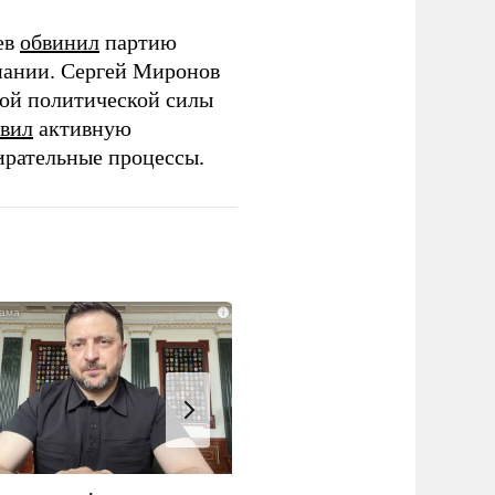
ев
обвинил
партию
пании. Сергей Миронов
той политической силы
вил
активную
ирательные процессы.
i