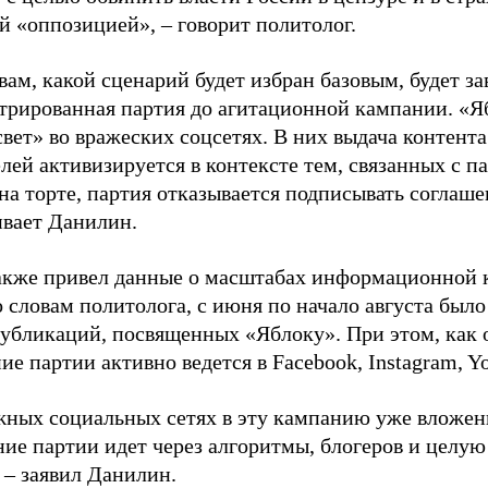
й «оппозицией», – говорит политолог.
вам, какой сценарий будет избран базовым, будет за
стрированная партия до агитационной кампании. «Я
свет» во вражеских соцсетях. В них выдача контент
лей активизируется в контексте тем, связанных с па
на торте, партия отказывается подписывать соглаше
ивает Данилин.
акже привел данные о масштабах информационной 
о словам политолога, с июня по начало августа был
 публикаций, посвященных «Яблоку». При этом, как
е партии активно ведется в Facebook, Instagram, Y
жных социальных сетях в эту кампанию уже вложе
ие партии идет через алгоритмы, блогеров и целу
 – заявил Данилин.