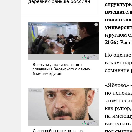
деревнях раньше россиян
структуры
вмешатель
политолог
универси
круглом с
2026: Рас
По оценке
вокруг па
сомнение 
«Яблоко» 
по исполь
этом носи
как рупор
на имеющу
выступать
под снятие