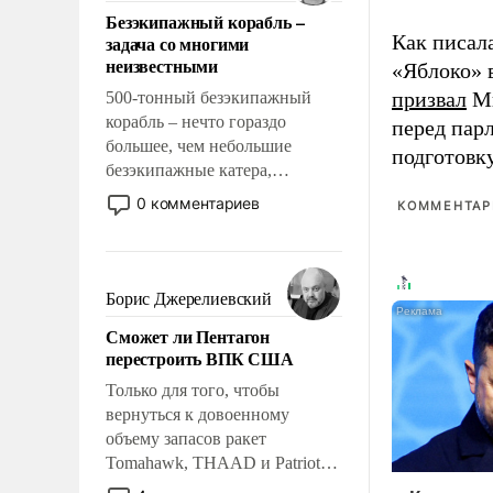
ответственность, помогать
Безэкипажный корабль –
слабым, идти вперед и
Как писал
задача со многими
адаптироваться.
неизвестными
«Яблоко» 
призвал
Ми
500-тонный безэкипажный
корабль – нечто гораздо
перед пар
большее, чем небольшие
подготовк
безэкипажные катера,
применение которых уже
0 комментариев
КОММЕНТАРИ
стало обыденностью. Задача по
созданию такого корабля очень
сложна и амбициозна. Однако
и ее реализация радикально
Борис Джерелиевский
поднимет наши боевые
Сможет ли Пентагон
возможности.
перестроить ВПК США
Только для того, чтобы
вернуться к довоенному
объему запасов ракет
Tomahawk, THAAD и Patriot
США потребуется более трех