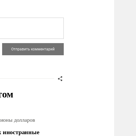
том
лионы долларов
х иностранные