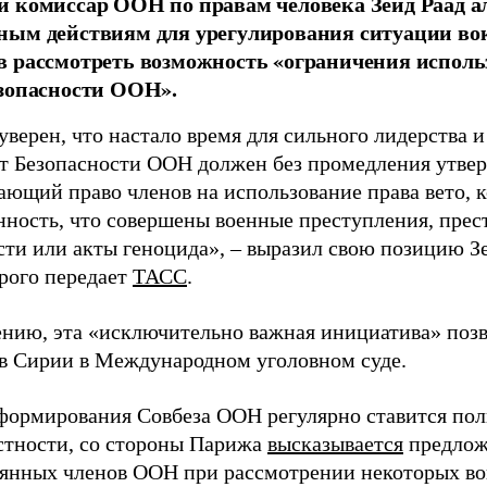
 комиссар ООН по правам человека Зейд Раад а
ым действиям для урегулирования ситуации вок
 рассмотреть возможность «ограничения использ
зопасности ООН».
уверен, что настало время для сильного лидерства
ет Безопасности ООН должен без промедления утвер
ающий право членов на использование права вето, к
нность, что совершены военные преступления, прес
сти или акты геноцида», – выразил свою позицию Зе
орого передает
ТАСС
.
ению, эта «исключительно важная инициатива» поз
в Сирии в Международном уголовном суде.
формирования Совбеза ООН регулярно ставится пол
астности, со стороны Парижа
высказывается
предлож
оянных членов ООН при рассмотрении некоторых во