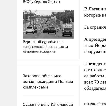
ВСУ у берегов Одессы
В Латвии з
которые к
За ограни
А президе
Верховный суд объяснил,
Нью-Йорк
когда нельзя лишать прав за
нетрезвое вождение
вооруженн
Президент
о готовно
ее работы
Захарова объяснила
выпад президента Польши
всех 70 л
комплексами
обладателя
Судья по делу Католикоса
Вы можете к