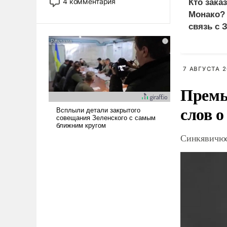
4 комментария
Кто зака
лет. Даже небольшая война с
Монако?
Ираном опустошила
связь с 
американские арсеналы.
Сложившаяся ситуация
означает многолетний период
уязвимости США, например,
7 АВГУСТА 2
перед Китаем.
Премь
слов о
Синкявичюс