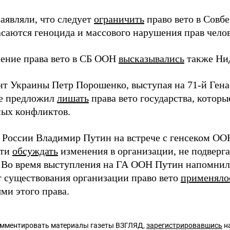
аявляли, что следует
ограничить
право вето в Совбе
асаются геноцида и массового нарушения прав челов
чение права вето в СБ ООН
высказывались
также Ни
нт Украины Петр Порошенко, выступая на 71-й Гена
е предложил
лишать
права вето государства, котор
ых конфликтов.
 России Владимир Путин на встрече с генсеком ОО
сти
обсуждать
изменения в организации, не подвер
. Во время выступления на ГА ООН Путин напомнил
ет существования организации право вето
применялос
ми этого права.
омментировать материалы газеты ВЗГЛЯД,
зарегистрировавшись
на