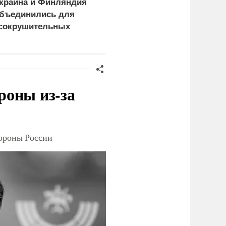
краина и Финляндия
«Генерал-провал»: кака
бъединились для
правда выяснилась про
сокрушительных
Драпатого
анкций" против России
роны из-за
тороны России