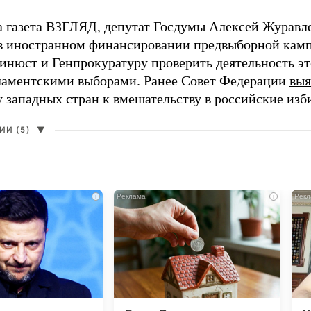
а газета ВЗГЛЯД, депутат Госдумы Алексей Журавл
в иностранном финансировании предвыборной кам
нюст и Генпрокуратуру проверить деятельность э
ламентскими выборами. Ранее Совет Федерации
выя
у западных стран к вмешательству в российские изб
И (5)
▼
i
i