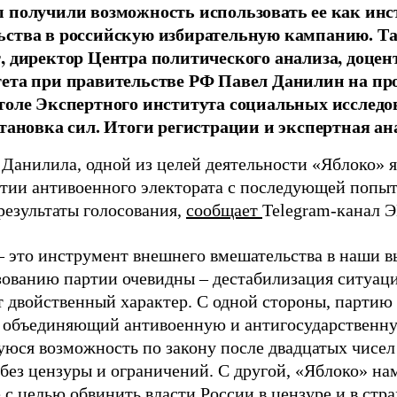
 получили возможность использовать ее как ин
ства в российскую избирательную кампанию. Та
, директор Центра политического анализа, доце
тета при правительстве РФ Павел Данилин на п
толе Экспертного института социальных исслед
становка сил. Итоги регистрации и экспертная ан
 Данилила, одной из целей деятельности «Яблоко» 
ртии антивоенного электората с последующей попыт
результаты голосования,
сообщает
Telegram-канал 
– это инструмент внешнего вмешательства в наши в
зованию партии очевидны – дестабилизация ситуаци
т двойственный характер. С одной стороны, партию
, объединяющий антивоенную и антигосударственну
юся возможность по закону после двадцатых чисел
 без цензуры и ограничений. С другой, «Яблоко» н
 с целью обвинить власти России в цензуре и в стра