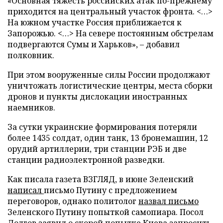
«Основная тяжесть российских атак по-прежнему
приходится на центральный участок фронта. <…>
На южном участке Россия приближается к
Запорожью. <…> На севере постоянным обстрелам
подвергаются Сумы и Харьков», – добавил
полковник.
При этом вооруженные силы России продолжают
уничтожать логистические центры, места сборки
дронов и пункты дислокации иностранных
наемников.
За сутки украинские формирования потеряли
более 1435 солдат, один танк, 13 бронемашин, 12
орудий артиллерии, три станции РЭБ и две
станции радиоэлектронной разведки.
Как писала газета ВЗГЛЯД, в июне Зеленский
написал
письмо Путину с предложением
переговоров, однако политолог
назвал письмо
Зеленского Путину попыткой самопиара. Посол
Долгов
заявил
о скорой попытке Киева запросить