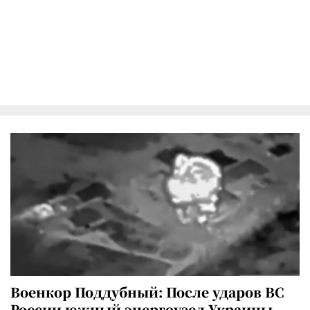
Военкор Поддубный: После ударов ВС
России южный энергоузел Украины