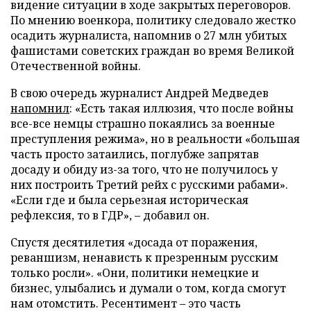
видение ситуации в ходе закрытых переговоров.
По мнению военкора, политику следовало жестко
осадить журналиста, напомнив о 27 млн убитых
фашистами советских граждан во время Великой
Отечественной войны.
В свою очередь журналист Андрей Медведев
напомнил
: «Есть такая иллюзия, что после войны
все-все немцы страшно покаялись за военные
преступления режима», но в реальности «большая
часть просто затаились, поглубже запрятав
досаду и обиду из-за того, что не получилось у
них построить Третий рейх с русскими рабами».
«Если где и была серьезная историческая
рефлексия, то в ГДР», – добавил он.
Спустя десятилетия «досада от поражения,
реваншизм, ненависть к презренным русским
только росли». «Они, политики немецкие и
бизнес, улыбались и думали о том, когда смогут
нам отомстить. Ресентимент – это часть