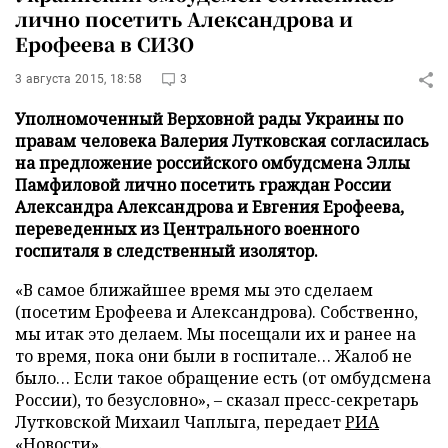
лично посетить Александрова и
Ерофеева в СИЗО
3 августа 2015, 18:58
3
Уполномоченный Верховной рады Украины по
правам человека Валерия Лутковская согласилась
на предложение российского омбудсмена Эллы
Памфиловой лично посетить граждан России
Александра Александрова и Евгения Ерофеева,
переведенных из Центрального военного
госпиталя в следственный изолятор.
«В самое ближайшее время мы это сделаем
(посетим Ерофеева и Александрова). Собственно,
мы итак это делаем. Мы посещали их и ранее на
то время, пока они были в госпитале… Жалоб не
было… Если такое обращение есть (от омбудсмена
России), то безусловно», – сказал пресс-секретарь
Лутковской Михаил Чаплыга, передает
РИА
«Новости»
.