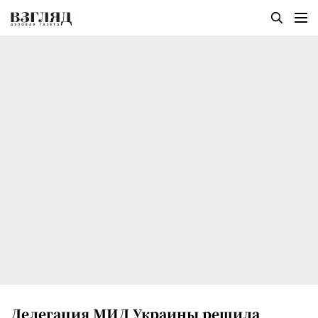
Делегация МИД Украины решила