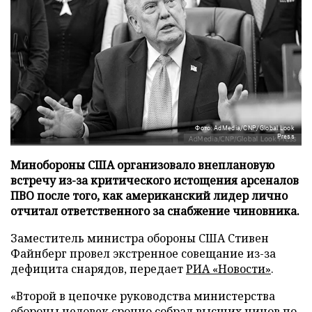
Фото: AdMedia/CNP/Global Look
Press
Минобороны США организовало внеплановую
встречу из-за критического истощения арсеналов
ПВО после того, как американский лидер лично
отчитал ответственного за снабжение чиновника.
Заместитель министра обороны США Стивен
Файнберг провел экстренное совещание из-за
дефицита снарядов, передает
РИА «Новости»
.
«Второй в цепочке руководства министерства
обороны человек срочно собрал высших чинов по