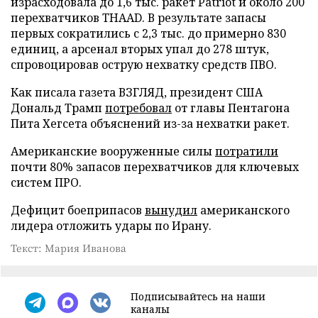
израсходовала до 1,6 тыс. ракет Patriot и около 200
перехватчиков THAAD. В результате запасы
первых сократились с 2,3 тыс. до примерно 830
единиц, а арсенал вторых упал до 278 штук,
спровоцировав острую нехватку средств ПВО.
Как писала газета ВЗГЛЯД, президент США
Дональд Трамп
потребовал
от главы Пентагона
Пита Хегсета объяснений из-за нехватки ракет.
Американские вооруженные силы
потратили
почти 80% запасов перехватчиков для ключевых
систем ПРО.
Дефицит боеприпасов
вынудил
американского
лидера отложить удары по Ирану.
Текст: Мария Иванова
Подписывайтесь на наши
каналы