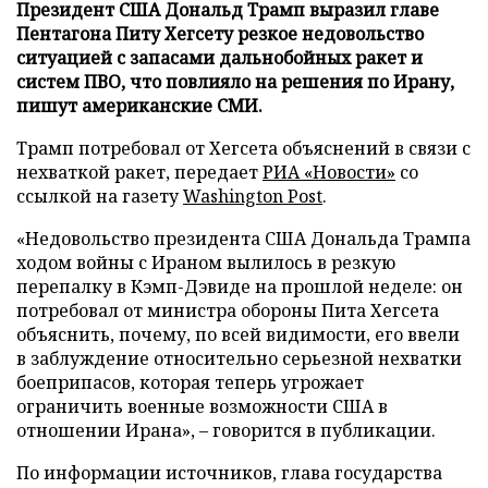
Президент США Дональд Трамп выразил главе
Пентагона Питу Хегсету резкое недовольство
ситуацией с запасами дальнобойных ракет и
систем ПВО, что повлияло на решения по Ирану,
пишут американские СМИ.
Трамп потребовал от Хегсета объяснений в связи с
нехваткой ракет, передает
РИА «Новости»
со
ссылкой на газету
Washington Post
.
«Недовольство президента США Дональда Трампа
ходом войны с Ираном вылилось в резкую
перепалку в Кэмп-Дэвиде на прошлой неделе: он
потребовал от министра обороны Пита Хегсета
объяснить, почему, по всей видимости, его ввели
в заблуждение относительно серьезной нехватки
боеприпасов, которая теперь угрожает
ограничить военные возможности США в
отношении Ирана», – говорится в публикации.
По информации источников, глава государства