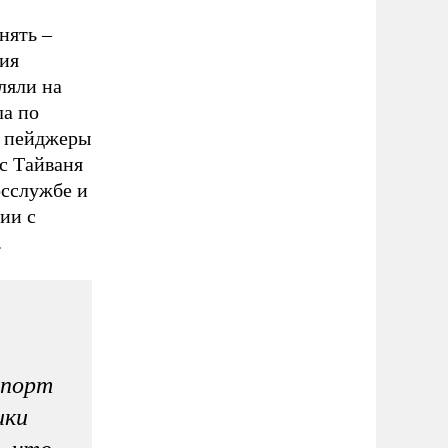
нять –
ния
ляли на
ла по
е пейджеры
с Тайваня
осслужбе и
ии с
.
спорт
ики