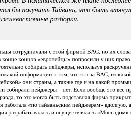
трова. В политическом же плане последнее
тел бы получить Тайвань, это быть втяну
ижневосточные разборки.
ньцы сотрудничали с этой фирмой BAC, по их слова
В конце концов «европейцы» попросили у них право
тоятельно собирать пейджеры, используя раскручен
икакой информации о том, что это за BAC, из како
пейской» они страны, а также где и на какой пром
ни собирали пейджеры – нет. Если вообще это всё п
равда, то это могла быть подставная фирма прикрыт
я работала «по тайваньским пейджерам» вдолгую, а
ция разрабатывалась и осуществлялась «Моссадом» 