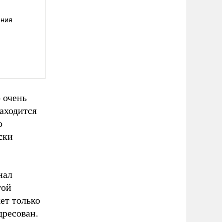
ания
 очень
аходится
о
ски
нал
той
ет только
дресован.