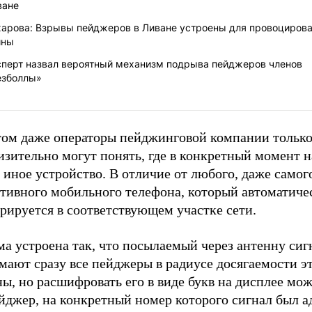
ване
харова: Взрывы пейджеров в Ливане устроены для провоциров
йны
сперт назвал вероятный механизм подрыва пейджеров членов
езболлы»
том даже операторы пейджинговой компании только
зительно могут понять, где в конкретный момент н
 иное устройство. В отличие от любого, даже самог
тивного мобильного телефона, который автоматиче
рируется в соответствующем участке сети.
а устроена так, что посылаемый через антенну сиг
мают сразу все пейджеры в радиусе досягаемости э
ы, но расшифровать его в виде букв на дисплее мож
йджер, на конкретный номер которого сигнал был а