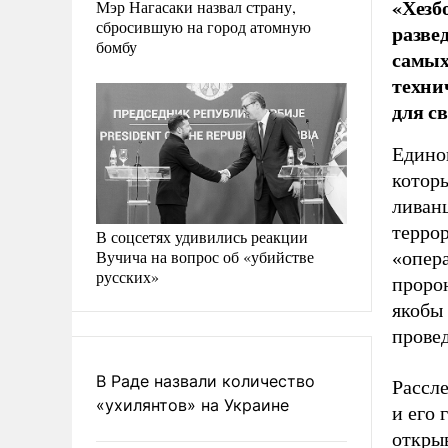
«Хезб
Мэр Нагасаки назвал страну,
сбросившую на город атомную
разве
бомбу
самых
техни
для с
Едино
котор
ливан
террор
В соцсетях удивились реакции
Вучича на вопрос об «убийстве
«опера
русских»
пророн
якобы
прове
В Раде назвали количество
Рассле
«ухилянтов» на Украине
и его 
откры