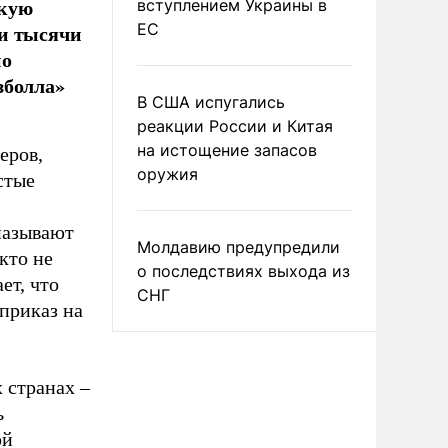
скую
вступлением Украины в
ли тысячи
ЕС
но
зболла»
В США испугались
реакции России и Китая
на истощение запасов
еров,
оружия
стые
называют
Молдавию предупредили
кто не
о последствиях выхода из
ет, что
СНГ
приказ на
 странах –
ь
ой