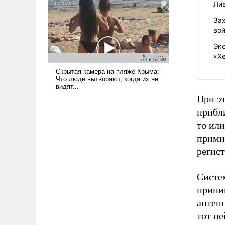
наши боевые возможности.
Ли
За
во
Эк
«Х
При э
прибли
то или
прими
регист
Систем
прини
антенн
тот пе