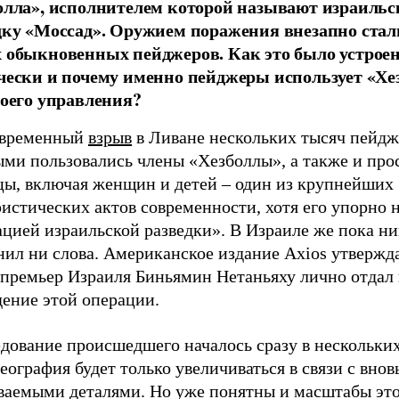
олла», исполнителем которой называют израиль
дку «Моссад». Оружием поражения внезапно ста
 обыкновенных пейджеров. Как это было устрое
чески и почему именно пейджеры использует «Хе
воего управления?
временный
взрыв
в Ливане нескольких тысяч пейдж
ыми пользовались члены «Хезболлы», а также и про
цы, включая женщин и детей – один из крупнейших
истических актов современности, хотя его упорно 
цией израильской разведки». В Израиле же пока ни
ил ни слова. Американское издание Axios утвержда
 премьер Израиля Биньямин Нетаньяху лично отдал 
дение этой операции.
дование происшедшего началось сразу в нескольких
география будет только увеличиваться в связи с внов
ваемыми деталями. Но уже понятны и масштабы эт