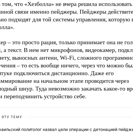
 том, что «Хезболла» не вчера решила использовать
янной связи именно пейджеры. Пейджеры действит
ьно подходят для той системы управления, которую
олла».
р – это просто рация, только принимает она не го
, а текст. В нем нет микрофонов, видеокамер, подк
нету, выносных антенн, Wi-Fi, сложного программн
чения – то есть вообще ничего, через что можно бы
штуке подключиться дистанционно. Даже его
аммирование на начальном этапе проводится через
модный шнур. Туда невозможно закачать какое-то в
и переподчинить устройство себе.
 ЭТУ ТЕМУ
аильский политолог назвал цели операции с детонацией пейдж