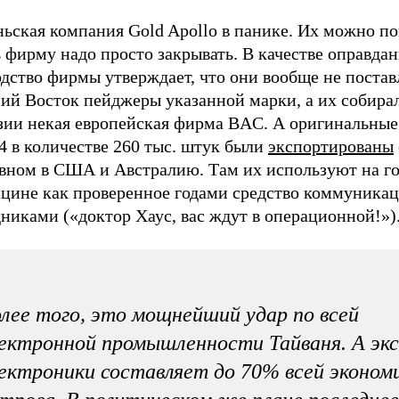
ьская компания Gold Apollo в панике. Их можно по
 фирму надо просто закрывать. В качестве оправда
дство фирмы утверждает, что они вообще не постав
ий Восток пейджеры указанной марки, а их собира
зии некая европейская фирма BAC. А оригинальны
4 в количестве 260 тыс. штук были
экспортированы
овном в США и Австралию. Там их используют на г
ицине как проверенное годами средство коммуникац
никами («доктор Хаус, вас ждут в операционной!»)
лее того, это мощнейший удар по всей
ектронной промышленности Тайваня. А эк
ектроники составляет до 70% всей эконом