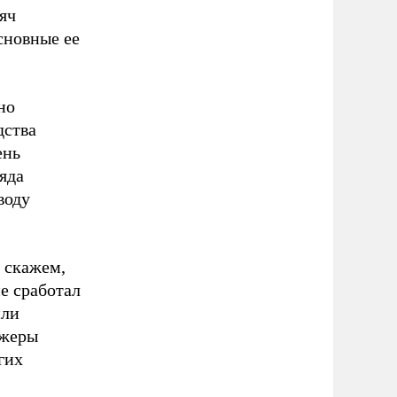
яч
сновные ее
но
дства
ень
яда
воду
, скажем,
не сработал
или
джеры
гих