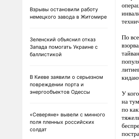
операц
Взрывы остановили работу
инвали
немецкого завода в Житомире
техни
По вс
Зеленский объяснил отказ
взорв
Запада помогать Украине с
тайва
баллистикой
популя
литиев
В Киеве заявили о серьезном
кидают
повреждении порта и
энергообъектов Одессы
У кого
на тум
по ка
«Северяне» вывели с минного
тяжел
поля пленных российских
беспре
солдат
постра