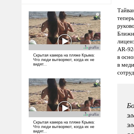
Тайван
теперь
руково
Ближн
лицен
AR-92
в осн
в мед
сотруд
Бо
эл
эл