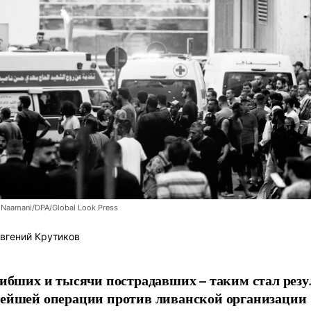
Naamani/DPA/Global Look Press
вгений Крутиков
гибших и тысячи пострадавших – таким стал резу
ейшей операции против ливанской организации