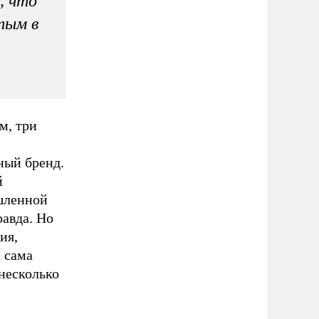
, что
тым в
м, три
ный бренд.
й
ышленной
равда. Но
ия,
 сама
несколько