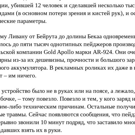
ии, убившей 12 человек и сделавшей несколько тыс
дами (в основном потери зрения и кистей рук), и о
ческие параметры.
ему Ливану от Бейрута до долины Бекаа одновремен
алось до пяти тысяч однотипных пейджеров произво
ньской компании Gold Apollo марки AR-924. Они оч
рны из-за их дешевизны, прочности и большого зар
ого аккумулятора. В рекламных роликах их даже в 
 – им ничего.
 устройство было не в руках или на поясе, а лежало
бочке, – тому повезло. Повезло и тем, у кого заряд 
ким-либо техническим причинам. Остальные получ
ые травмы. Сейчас появляются сообщения, что пей
рывно звонили 10 минут подряд, что заставило мно
давших взять их в руки.