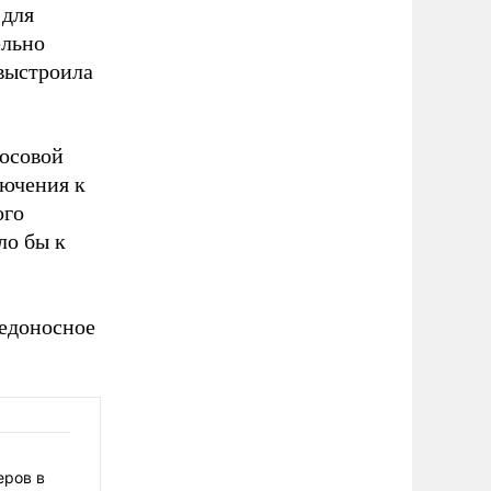
 для
ельно
 выстроила
лосовой
лючения к
ого
ло бы к
редоносное
еров в