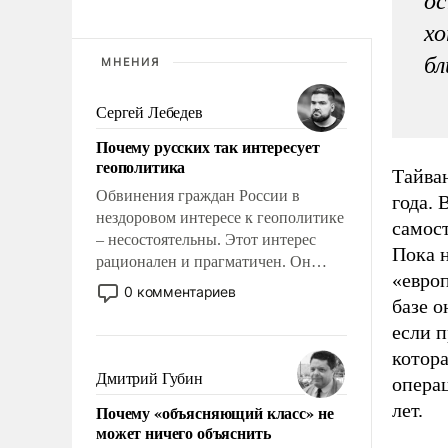
ос
хо
бл
МНЕНИЯ
Сергей Лебедев
Почему русских так интересует
геополитика
Тайва
Обвинения граждан России в
года. 
нездоровом интересе к геополитике
самос
– несостоятельны. Этот интерес
Пока н
рационален и прагматичен. Он
«евро
обусловлен тысячелетним опытом
0 комментариев
базе о
выживания в крайне непростых
условиях и фундаментальным
если п
знанием, что мировая политика
котора
имеет свойство заявляться на порог
Дмитрий Губин
опера
нашего дома.
лет.
Почему «объясняющий класс» не
может ничего объяснить