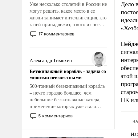
Дело в
Уже несколько столетий в России не
могут решить, какое место в ее
посто
жизни занимает интеллигенция, кто
идеал
к ней принадлежит, а кого из нее
«Хезб
исключили с правом
17 комментариев
восстановления и без оного. И чем
Пейдже
она отличается от просто
сигнал
образованных людей. Иногда
казалось, что эти вопросы решены
интер
Александр Тимохин
раз и навсегда, но – нет, не решены.
обеспе
Безэкипажный корабль – задача со
этой 
многими неизвестными
прогр
500-тонный безэкипажный корабль
старо
– нечто гораздо большее, чем
ПК ил
небольшие безэкипажные катера,
применение которых уже стало
обыденностью. Задача по созданию
5 комментариев
такого корабля очень сложна и
НА
амбициозна. Однако и ее
реализация радикально поднимет
Изр