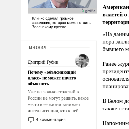
Американ
властей о
территори
«На данны
пора закл
МНЕНИЯ
бывшего м
Дмитрий Губин
Ранее жур
президент
Почему «объясняющий
класс» не может ничего
основател
объяснить
планирова
Уже несколько столетий в
России не могут решить, какое
В Белом д
место в её жизни занимает
также оста
интеллигенция, кто к ней
принадлежит, а кого из неё
4 комментария
Напомним
исключили с правом