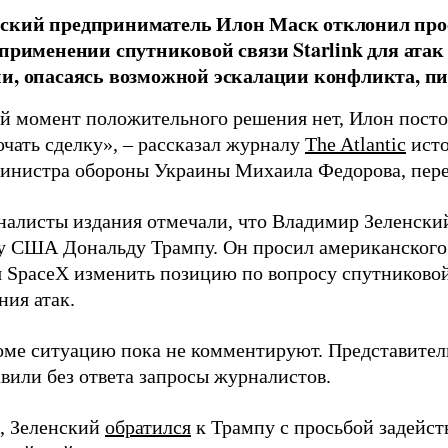
ский предприниматель Илон Маск отклонил про
 применении спутниковой связи Starlink для атак
и, опасаясь возможной эскалации конфликта, пиш
й момент положительного решения нет, Илон постоя
ючать сделку», – рассказал журналу
The Atlantic
исто
инистра обороны Украины Михаила Федорова, пер
налисты издания отмечали, что Владимир Зеленски
у США Дональду Трампу. Он просил американского
я SpaceX изменить позицию по вопросу спутниковой
ния атак.
оме ситуацию пока не комментируют. Представите
вили без ответа запросы журналистов.
, Зеленский
обратился
к Трампу с просьбой задейств