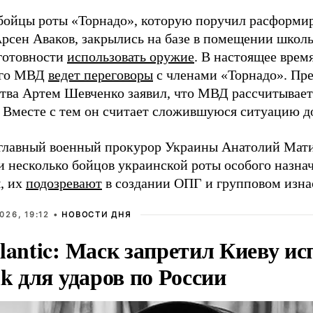
 бойцы роты «Торнадо», которую поручил расформи
рсен Аваков, закрылись на базе в помещении школы
 готовности
использовать оружие
. В настоящее врем
ого МВД
ведет переговоры
с членами «Торнадо». Пре
тва Артем Шевченко заявил, что МВД рассчитывает
 Вместе с тем он считает сложившуюся ситуацию д
главный военный прокурор Украины Анатолий Мати
и несколько бойцов украинской роты особого назна
, их
подозревают
в создании ОПГ и групповом изна
026, 19:12 •
НОВОСТИ ДНЯ
lantic: Маск запретил Киеву ис
nk для ударов по России