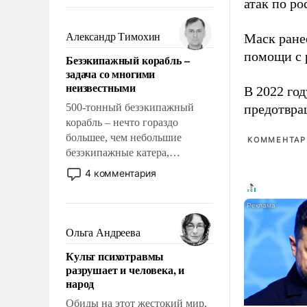
восстановления и без оного. И
атак по ро
чем она отличается от просто
образованных людей. Иногда
Александр Тимохин
Маск ран
казалось, что эти вопросы
помощи с 
Безэкипажный корабль –
решены раз и навсегда, но –
задача со многими
нет, не решены.
неизвестными
В 2022 го
500-тонный безэкипажный
предотвра
корабль – нечто гораздо
большее, чем небольшие
КОММЕНТАРИ
безэкипажные катера,
применение которых уже
4 комментария
стало обыденностью. Задача по
созданию такого корабля очень
сложна и амбициозна. Однако
и ее реализация радикально
Ольга Андреева
поднимет наши боевые
Культ психотравмы
возможности.
разрушает и человека, и
народ
Обиды на этот жестокий мир,