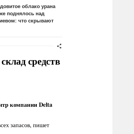
довитое облако урана
«Генерал-провал»: кака
же поднялось над
правда выяснилась про
иевом: что скрывают
Драпатого
ласти
склад средств
нтр компании Delta
сех запасов, пишет