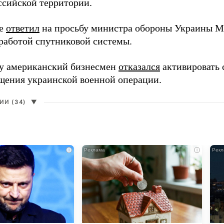
ссийской территории.
ее
ответил
на просьбу министра обороны Украины М
работой спутниковой системы.
ду американский бизнесмен
отказался
активировать 
щения украинской военной операции.
И (34)
▼
i
i