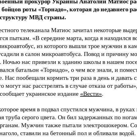
военный прокурор Украины Анатолий Матиос рас
 бойцов роты «Торнадо», которая до недавнего 
 структуру МВД страны.
естного телеканала Матиос зачитал некоторые выде
гся пыткам. «В середине марта, когда я находился во
микроавтобус, из которого вышли трое мужчин в к
усадили в салон микроавтобуса. Повод и причину мо
. Ночью нас привезли к зданию школы в нашем посе
ался батальон «Торнадо», о чем все знали, и помес
 Нас пообещали кормить три раза в день и давать с
то могут нас расстрелять в случае отказа от работы»
 сообщает украинское издание
«Вести»
.
оторое время в подвал спустился мужчина, в руках
я труба серого цвета. Он бил задержанных по ногам
рганам. Мужчин также пытали электрошокером. Со
наголо, ставили на бетонный пол и обливали водой.