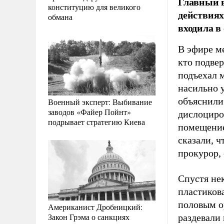
Главный 
конституцию для великого
действиях
обмана
входила в
В эфире м
кто подвер
подъехал 
насильно 
объяснили
Военный эксперт: Выбивание
заводов «Файер Пойнт»
дислоциров
подрывает стратегию Киева
помещение.
сказали, ч
прокурор,
Спустя нек
пластикова
половым о
Американист Дробницкий:
Закон Грэма о санкциях
раздевали 