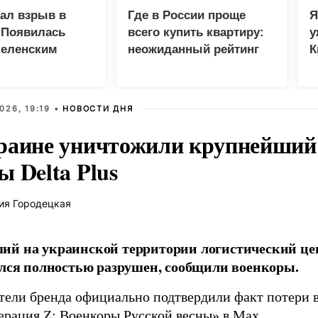
зал взрыв в
Где в России проще
Я
 Появилась
всего купить квартиру:
у
Зеленским
неожиданный рейтинг
К
в
026, 19:19 •
НОВОСТИ ДНЯ
раине уничтожили крупнейший 
 Delta Plus
ия Городецкая
й на украинской территории логистический це
ался полностью разрушен, сообщили военкоры.
тели бренда официально подтвердили факт потери в
ерация Z: Военкоры Русской весны» в
Max
.