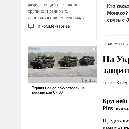
разрушающий нас, таких
Кто зака
хрупких и ранимых,
Монако?
становятся новым культом,
связь с 
постепенно вытесняя и
10 комментариев
отменяя традиционное
требование к человеку – быть
мужественным и твердым под
7 АВГУСТА 2
ударами судьбы, брать на себя
На Ук
ответственность, помогать
слабым, идти вперед и
защиты
адаптироваться.
Tекст:
Валер
Крупнейши
Plus оказ
Представи
канал «Оп