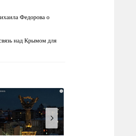
ихаила Федорова о
связь над Крымом для
i