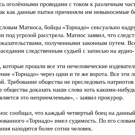
сь оголёнными проводами с током к различным час
так как данные пытки причиняли им невыносимые бо
 словам Матиоса, бойцы «Торнадо» сексуально надр
 под угрозой расстрела. Матиос заявил, что следст
оказательствами, полученными законным путем. Вс
заседании следственным судьей с записью на аудио-
 которые прошли все эти нечеловеческие издеватель
ние «Торнадо» через одни и те же ворота. Все эти 
ой. Требование общества не преследовать патриотов
е общества доказать наши слова хоть какими-нибудь
вляется это неприемлемым», - заявил прокурор.
иос сообщал, что каждый четвертый боец на данны
ованного «Торнадо» имел судимость. По его словам,
ния находятся более сотни человек.