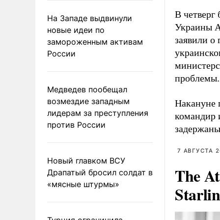
В четверг
На Западе выдвинули
Украины А
новые идеи по
заявили о
замороженным активам
украинск
России
министерс
проблемы.
Медведев пообещал
возмездие западным
Накануне 
лидерам за преступления
командир 
против России
задержаны
7 АВГУСТА 2
Новый главком ВСУ
The At
Драпатый бросил солдат в
«мясные штурмы»
Starli
Турция ограничила