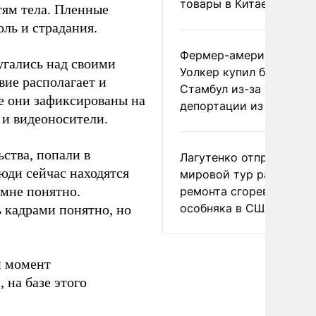
товары в Китае
тям тела. Пленные
ль и страдания.
Фермер-американец
угались над своими
Уолкер купил билет в
вие располагает и
Стамбул из-за угрозы
е они зафиксированы на
депортации из России
 и видеоносители.
ства, попали в
Лагутенко отправился в
люди сейчас находятся
мировой тур ради
 мне понятно.
ремонта сгоревшего
особняка в США
 кадрами понятно, но
й момент
 на базе этого