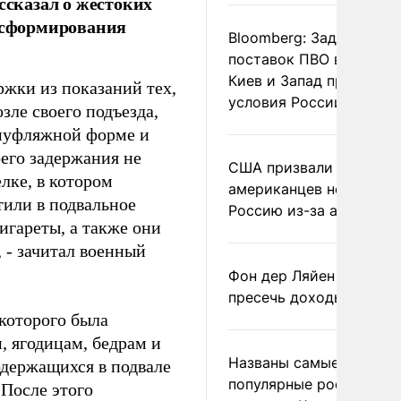
сказал о жестоких
расформирования
Bloomberg: Задержка
поставок ПВО вынудит
Киев и Запад принять
ржки из показаний тех,
условия России
зле своего подъезда,
амуфляжной форме и
его задержания не
США призвали
лке, в котором
американцев не посеща
тили в подвальное
Россию из-за атак ВСУ
игареты, а также они
, - зачитал военный
Фон дер Ляйен призвал
пресечь доходы России
 которого была
, ягодицам, бедрам и
Названы самые
держащихся в подвале
популярные российски
 После этого