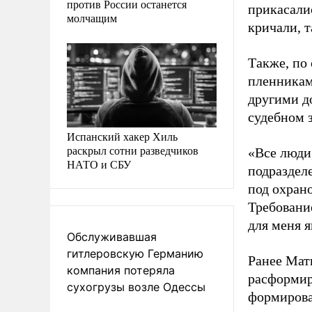
против России останется
прикасали
молчащим
кричали, 
Также, по
пленниками
другими д
судебном 
Испанский хакер Хиль
раскрыл сотни разведчиков
«Все люди,
НАТО и СБУ
подразделе
под охран
Требовани
для меня я
Обслуживавшая
гитлеровскую Германию
Ранее Мат
компания потеряла
расформир
сухогрузы возле Одессы
формирова