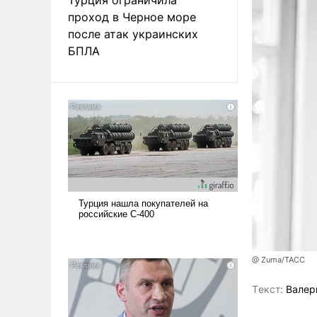
проход в Черное море
после атак украинских
БПЛА
@ Zuma/ТАСС
Tекст:
Валер