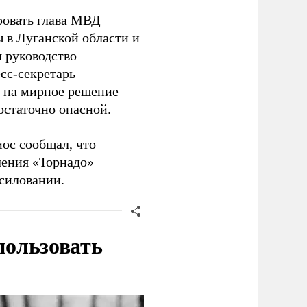
ровать глава МВД
 в Луганской области и
я руководство
сс-секретарь
 на мирное решение
остаточно опасной.
ос сообщал, что
чения «Торнадо»
силовании.
пользовать