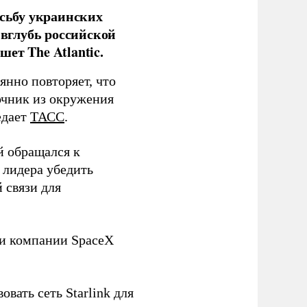
сьбу украинских
 вглубь российской
ет The Atlantic.
нно повторяет, что
чник из окружения
едает
ТАСС
.
й обращался к
 лидера убедить
 связи для
ли компании SpaceX
овать сеть Starlink для