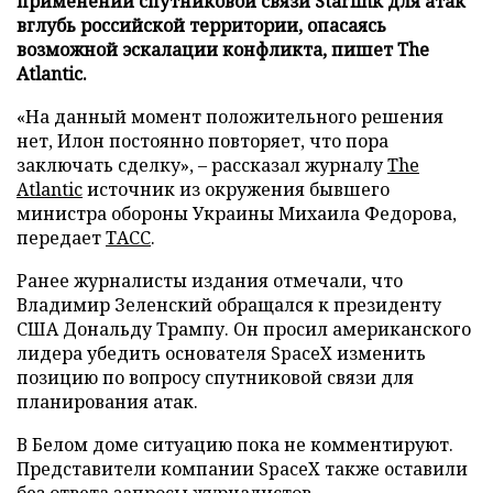
применении спутниковой связи Starlink для атак
вглубь российской территории, опасаясь
возможной эскалации конфликта, пишет The
Atlantic.
«На данный момент положительного решения
нет, Илон постоянно повторяет, что пора
заключать сделку», – рассказал журналу
The
Atlantic
источник из окружения бывшего
министра обороны Украины Михаила Федорова,
передает
ТАСС
.
Ранее журналисты издания отмечали, что
Владимир Зеленский обращался к президенту
США Дональду Трампу. Он просил американского
лидера убедить основателя SpaceX изменить
позицию по вопросу спутниковой связи для
планирования атак.
В Белом доме ситуацию пока не комментируют.
Представители компании SpaceX также оставили
без ответа запросы журналистов.