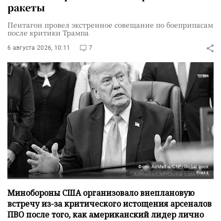
ракеты
Пентагон провел экстренное совещание по боеприпасам
после критики Трампа
6 августа 2026, 10:11
7
Фото: AdMedia/CNP/Global Look
Press
Минобороны США организовало внеплановую
встречу из-за критического истощения арсеналов
ПВО после того, как американский лидер лично