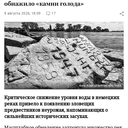
обнажило «камни голода»
9 августа 2026, 18:09
17
Фото: RONALD WITTEK/EPA/TASS
Критическое снижение уровня воды в немецких
реках привело к появлению зловещих
предвестников неурожая, напоминающих о
сильнейших исторических засухах.
Масштабное обмеление затронуло множество рек