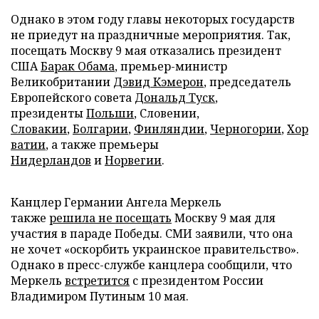
Однако в этом году главы некоторых государств
не приедут на праздничные мероприятия. Так,
посещать Москву 9 мая отказались президент
США
Барак Обама
, премьер-министр
Великобритании
Дэвид Кэмерон
, председатель
Европейского совета
Дональд Туск
,
президенты
Польши
, Словении,
Словакии
,
Болгарии
,
Финляндии
,
Черногории
,
Хор
ватии
, а также премьеры
Нидерландов
и
Норвегии
.
Канцлер Германии Ангела Меркель
также
решила не посещать
Москву 9 мая для
участия в параде Победы. СМИ заявили, что она
не хочет «оскорбить украинское правительство».
Однако в пресс-службе канцлера сообщили, что
Меркель
встретится
с президентом России
Владимиром Путиным 10 мая.