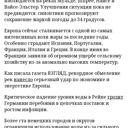
наблюдается на реках Мульде, Шпрее, Найсе и
Вайсе-Эльстер. Улучшения ситуации пока не
предвидится: синоптики прогнозируют
сохранение жаркой погоды до 34 градусов.
Европа сейчас сталкивается с одной из самых
интенсивных волн жары за последние годы.
Особенно страдают Испания, Португалия,
Франция, Италия и Греция. В конце июня во
Франции заявили об огромном ущербе сельскому
хозяйству из-за аномально высоких температур.
Как писала газета ВЗГЛЯД, рекордное обмеление
рек
нанесло
серьезный удар по экономике и
энергетике Европы.
Критическое падение уровня воды в Рейне
грозит
Германии перебоями в цепочках поставок и
ростом инфляции.
Более ста немецких городов и округов
ограничили
использование воды из-за сильного