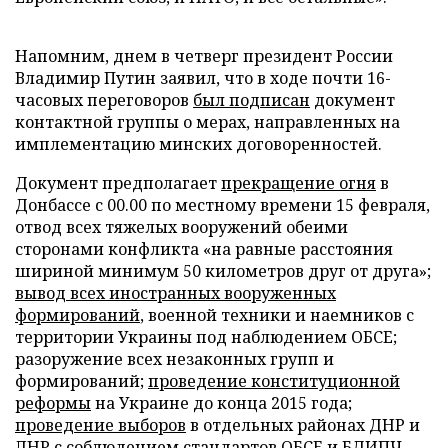
Напомним, днем в четверг президент России
Владимир Путин заявил, что в ходе почти 16-
часовых переговоров
был подписан
документ
контактной группы о мерах, направленных на
имплементацию минских договоренностей.
Документ предполагает
прекращение огня
в
Донбассе с 00.00 по местному времени 15 февраля,
отвод всех тяжелых вооружений обеими
сторонами конфликта «на равные расстояния
шириной минимум 50 километров друг от друга»;
вывод всех иностранных вооруженных
формирований
, военной техники и наемников с
территории Украины под наблюдением ОБСЕ;
разоружение всех незаконных групп и
формирований;
проведение конституционной
реформы
на Украине до конца 2015 года;
проведение выборов
в отдельных районах ДНР и
ЛНР с соблюдением стандартов ОБСЕ и БДИПЧ