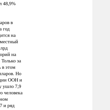
л 48,9%
аров в
а год
дится на
 местный
млрд
торий на
 Только за
 в этом
лларов. Но
ации ООН и
у ушло 7,9
го человека
тном
7 и ряд