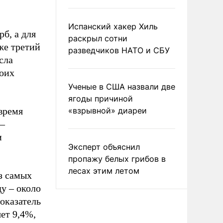
Испанский хакер Хиль
б, а для
раскрыл сотни
же третий
разведчиков НАТО и СБУ
сла
воих
Ученые в США назвали две
ягоды причиной
 время
«взрывной» диареи
 –
и
Эксперт объяснил
пропажу белых грибов в
лесах этим летом
з самых
у – около
оказатель
ет 9,4%,