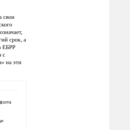
а свои
ского
означает,
гий срок, а
а ЕБРР
в с
з» на эти
ефолта
щи