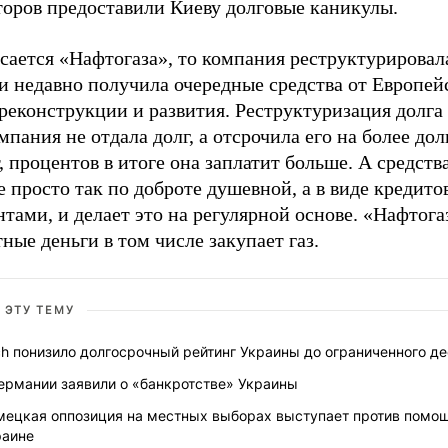
торов предоставили Киеву долговые каникулы.
сается «Нафтогаза», то компания реструктурировал
и недавно получила очередные средства от Европей
реконструкции и развития. Реструктуризация долга 
мпания не отдала долг, а отсрочила его на более дол
, процентов в итоге она заплатит больше. А средств
е просто так по доброте душевной, а в виде кредито
тами, и делает это на регулярной основе. «Нафтога
ные деньги в том числе закупает газ.
 ЭТУ ТЕМУ
ch понизило долгосрочный рейтинг Украины до ограниченного д
ермании заявили о «банкротстве» Украины
мецкая оппозиция на местных выборах выступает против помо
раине