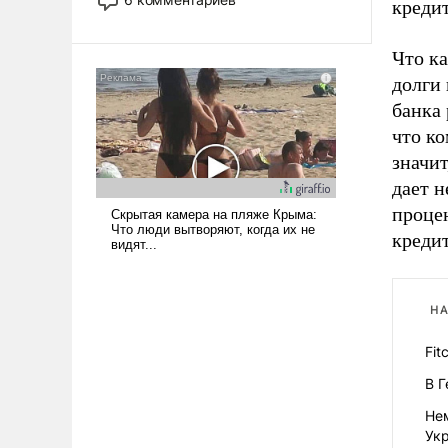
креди
опустошила американские
арсеналы. Сложившаяся ситуация
Что ка
означает многолетний период
уязвимости США, например, перед
долги 
Китаем.
банка 
что ко
значит
дает н
процен
кредит
НА
Fit
В Г
Не
Ук