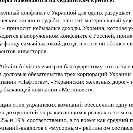
женный конфликт с Украиной для одних разрушает
ческие жизни и судьбы, наносит материальный ущер
 – приносит небывалые доходы. Украина, которая у
ходится в вооруженном конфликте с Россией, прине
у фонду самый высокий доход, в итоге он обошел с
рентов-инвесторов.
rkaim Advisors выиграл благодаря тому, что в свое
л долговые обязательства трех корпораций Украины
мпании «Нафтогаз», «Украинских железных дорог» 
добывающей компании «Метинвест».
ации этих украинских компаний обеспечили одну и
х доходностей на развивающихся рынках в этом год
2% и 19% соответственно, в то время как средний п
омпаний-аналогов с «мусорным» рейтингом составля