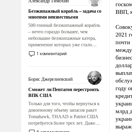
Александр Тимохин
госком
адаптироваться.
Безэкипажный корабль – задача со
ВВП, 
многими неизвестными
500-тонный безэкипажный корабль
Совоку
– нечто гораздо большее, чем
2021 г
небольшие безэкипажные катера,
почти 
применение которых уже стало
между
обыденностью. Задача по созданию
1 комментарий
бизнес
такого корабля очень сложна и
амбициозна. Однако и ее
долла
реализация радикально поднимет
выплат
наши боевые возможности.
Борис Джерелиевский
обслу
году о
Сможет ли Пентагон перестроить
ВПК США
креди
украин
Только для того, чтобы вернуться к
довоенному объему запасов ракет
млрд д
Tomahawk, THAAD и Patriot США
украин
потребуется более трех лет. Даже
выраже
небольшая война с Ираном
6 комментариев