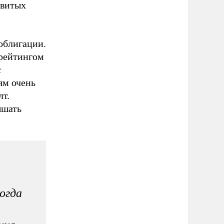
звитых
облигации.
 рейтингом
с
ям очень
лт.
ышать
когда