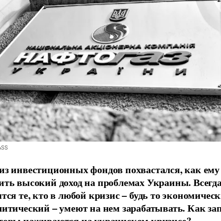
ASS
из инвестиционных фондов похвастался, как ему
ить высокий доход на проблемах Украины. Всегд
ятся те, кто в любой кризис – будь то экономичес
литический – умеют на нем зарабатывать. Как за
торы наживаются на украинском кризисе?