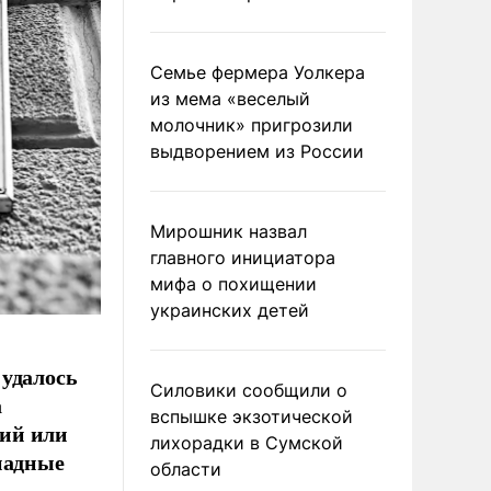
Семье фермера Уолкера
из мема «веселый
молочник» пригрозили
выдворением из России
Мирошник назвал
главного инициатора
мифа о похищении
украинских детей
 удалось
Силовики сообщили о
а
вспышке экзотической
кий или
лихорадки в Сумской
падные
области