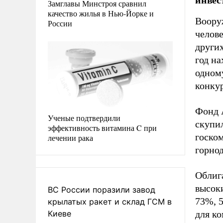
Замглавы Минстроя сравнил
качество жилья в Нью-Йорке и
Воору
России
челове
других
год на
одном
конку
Фонд A
Ученые подтвердили
скупи
эффективность витамина C при
госко
лечении рака
горно
Облиг
высоки
ВС России поразили завод
73%, 5
крылатых ракет и склад ГСМ в
Киеве
для к