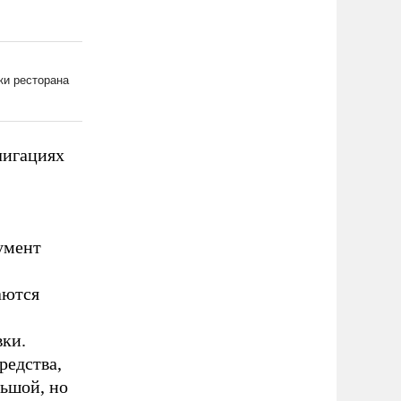
лигациях
умент
аются
вки.
редства,
льшой, но