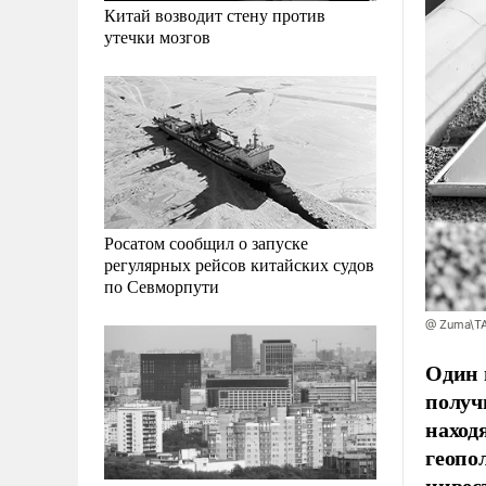
Китай возводит стену против
утечки мозгов
Росатом сообщил о запуске
регулярных рейсов китайских судов
по Севморпути
@ Zuma\T
Один 
получ
наход
геопо
инвес