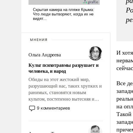
ра
Ро
ре
МНЕНИЯ
И хот
Ольга Андреева
нерва
Культ психотравмы разрушает и
сейчас
человека, и народ
Обиды на этот жестокий мир,
Все де
разрушающий нас, таких хрупких и
западн
ранимых, становятся новым
реальн
культом, постепенно вытесняя и
отменяя традиционное требование к
на опл
9 комментариев
человеку – быть мужественным и
Такой 
твердым под ударами судьбы, брать
запад
на себя ответственность, помогать
причем
слабым, идти вперед и