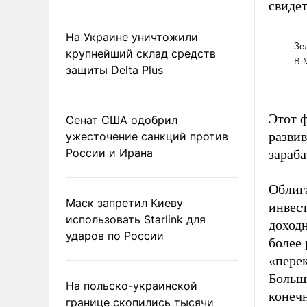
свиде
На Украине уничтожили
крупнейший склад средств
защиты Delta Plus
Этот 
Сенат США одобрил
развив
ужесточение санкций против
России и Ирана
зараб
Облиг
Маск запретил Киеву
инвес
использовать Starlink для
доходн
ударов по России
более
«пере
Больш
На польско-украинской
конечн
границе скопились тысячи