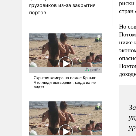
риски
грузовиков из-за закрытия
стран
портов
Но со
Потом
ниже и
эконом
опасно
Поэто
доходн
За
ук
ур