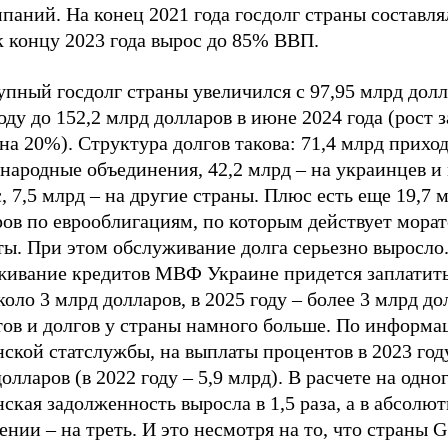
паний. На конец 2021 года госдолг страны составля
к концу 2023 года вырос до 85% ВВП.
пный госдолг страны увеличился с 97,95 млрд долл
оду до 152,2 млрд долларов в июне 2024 года (рост з
на 20%). Структура долгов такова: 71,4 млрд прихо
народные объединения, 42,2 млрд – на украинцев и
, 7,5 млрд – на другие страны. Плюс есть еще 19,7 
ров по еврооблигациям, по которым действует мора
ы. При этом обслуживание долга серьезно выросло.
живание кредитов МВФ Украине придется заплатить
коло 3 млрд долларов, в 2025 году – более 3 млрд до
тов и долгов у страны намного больше. По информ
ской статслужбы, на выплаты процентов в 2023 год
олларов (в 2022 году – 5,9 млрд). В расчете на одно
ская задолженность выросла в 1,5 раза, а в абсолю
нии – на треть. И это несмотря на то, что страны G