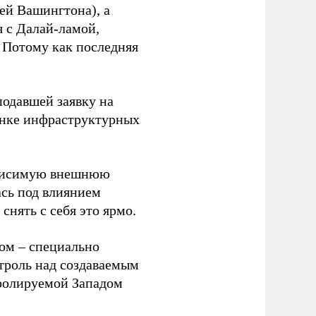
ией Вашингтона), а
я с Далай-ламой,
 Потому как последняя
 подавшей заявку на
анке инфраструктурных
зависимую внешнюю
ась под влиянием
нять с себя это ярмо.
ном – специально
нтроль над создаваемым
тролируемой Западом