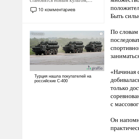
становятся новым культом,
постепенно вытесняя и
положител
10 комментариев
отменяя традиционное
Быть силь
требование к человеку – быть
мужественным и твердым под
По словам
ударами судьбы, брать на себя
последоват
ответственность, помогать
спортивно
слабым, идти вперед и
адаптироваться.
заниматьс
«Начиная 
добивалас
только до
соревнова
с массовог
Он напомн
практическ