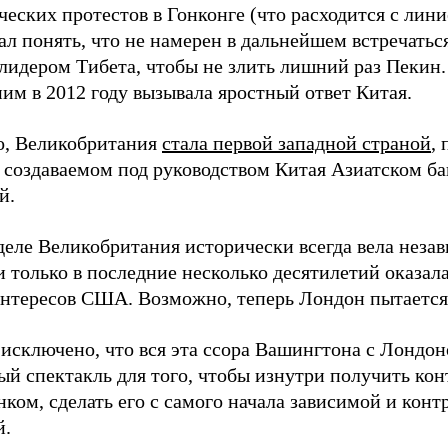
еских протестов в Гонконге (что расходится с лин
ал понять, что не намерен в дальнейшем встречатьс
лидером Тибета, чтобы не злить лишний раз Пекин.
ним в 2012 году вызывала яростный ответ Китая.
о, Великобритания
стала первой западной страной
,
в создаваемом под руководством Китая Азиатском б
й.
деле Великобритания исторически всегда вела не
и только в последние несколько десятилетий оказал
нтересов США. Возможно, теперь Лондон пытается с
 исключено, что вся эта ссора Вашингтона с Лондо
ый спектакль для того, чтобы изнутри получить ко
нком, сделать его с самого начала зависимой и кон
й.