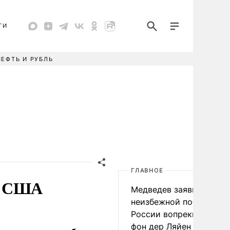
ТИ
НЕФТЬ И РУБЛЬ
ГЛАВНОЕ
л США
Медведев заявил о
неизбежной победе
России вопреки словам
фон дер Ляйен