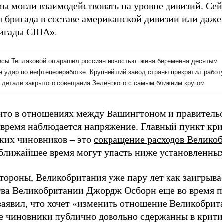
ы могли взаимодействовать на уровне дивизий. Сей
я бригада в составе американской дивизии или даже
ригады США».
что в отношениях между Вашингтоном и правитель
 время наблюдается напряжение. Главный пункт кр
ких чиновников – это
сокращение расходов Велико
 ближайшее время могут упасть ниже установленн
стороны, Великобритания уже пару лет как заигрыва
тва Великобритании Джордж Осборн еще во время 
 заявил, что хочет «изменить отношение Великобрит
е чиновники публично довольно сдержанны в крити