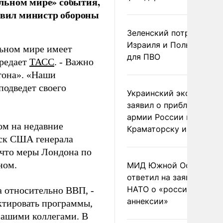
льном мире» события,
аявил министр обороны
Зеленский потребовал 
Израиля и Польши рак
ьном мире имеет
для ПВО
ередает
ТАСС
. - Важно
гтона». «Наши
подведет своего
Украинский эксперт
заявил о приближении
армии России к
ом на недавние
Краматорску и Славянс
йск США генерала
 что меры Лондона по
ном.
МИД Южной Осетии
ответил на заявления
НАТО о «российской
 относительно ВВП, -
аннексии»
ктировать программы,
нашими коллегами. В