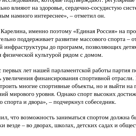
ьно влияют на здоровье, сердечно-сосудистую сист
ным намного интереснее», – отметил он.
 Карелина, именно поэтому «Единая Россия» на пр
ельно поддерживает развитие массового спорта – о
й инфраструктуры до программ, позволяющих детя
я физической культурой рядом с домом.
с первых лет нашей парламентской работы партия п
ь увеличения финансирования спортивной отрасли. 
строить многие спортивные объекты, но и выйти на 
ний мирового уровня. Однако спорт высоких достиж
о спорта и двора», – подчеркнул собеседник.
ил, что возможность заниматься спортом должна б
и везде – во дворах, школах, детских садах и обще