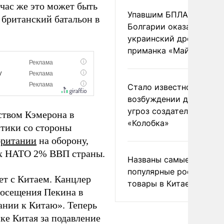
час же это может быть
Упавшим БПЛА в
 британский батальон в
Болгарии оказался
украинский дрон-
приманка «Майя»
Стало известно о
возбуждении дела из-з
угроз создателям
ством Кэмерона в
«Колобка»
итики со стороны
британии
на оборону,
ых НАТО 2% ВВП страны.
Названы самые
популярные российски
ет с Китаем. Канцлер
товары в Китае
посещения Пекина в
ании к Китаю». Теперь
ке Китая за подавление