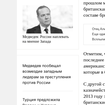
прошлом м
британска
составе б
Медведев: России наплевать
на мнение Запада
Отметим, 
последнее
Медведев пообещал
американс
возмездие западным
которые в
лидерам за преступления
против России
С другой 
казначейс
2013 году
Турция предложила
британски