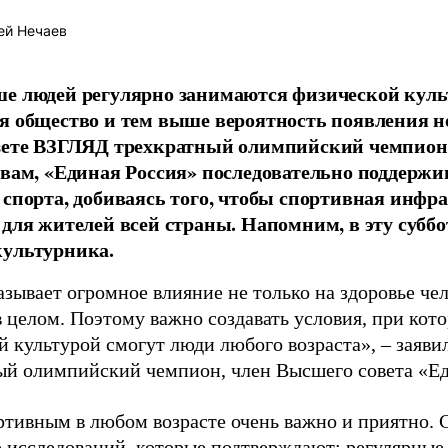
ей Нечаев
е людей регулярно занимаются физической культ
я общество и тем выше вероятность появления 
азете ВЗГЛЯД трехкратный олимпийский чемпион
овам, «Единая Россия» последовательно поддержи
 спорта, добиваясь того, чтобы спортивная инфр
 для жителей всей страны. Напомним, в эту суббо
культурника.
зывает огромное влияние не только на здоровье чел
в целом. Поэтому важно создавать условия, при кот
й культурой смогут люди любого возраста», – заяви
ый олимпийский чемпион, член Высшего совета «Е
ртивным в любом возрасте очень важно и приятно. 
 исследований, которые подтверждают: регулярные