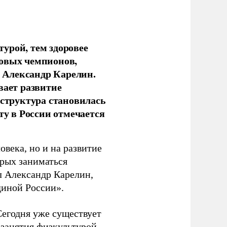
урой, тем здоровее
новых чемпионов,
 Александр Карелин.
вает развитие
аструктура становилась
ту в России отмечается
овека, но и на развитие
орых заниматься
л Александр Карелин,
диной России».
Сегодня уже существует
 занятия физкультурой