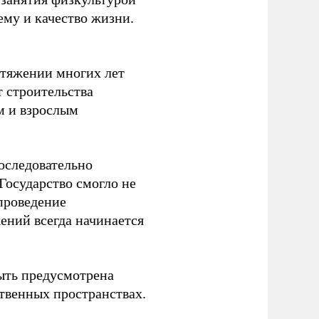
ему и качество жизни.
отяжении многих лет
т строительства
м и взрослым
оследовательно
Государство смогло не
проведение
ений всегда начинается
ыть предусмотрена
ственных пространствах.