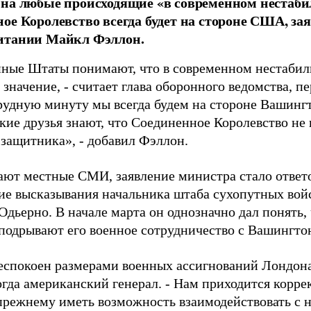
на любые происходящие «в современном нестаби
ое Королевство всегда будет на стороне США, з
итании Майкл Фэллон.
ные Штаты понимают, что в современном нестабил
значение, - считает глава оборонного ведомства, п
 трудную минуту мы всегда будем на стороне Вашин
кие друзья знают, что Соединенное Королевство не 
 защитника», - добавил Фэллон.
ают местные СМИ, заявление министра стало ответ
ие высказывания начальника штаба сухопутных во
Одьерно. В начале марта он однозначно дал понять,
подрывают его военное сотрудничество с Вашингто
еспокоен размерами военных ассигнований Лондона
огда американский генерал. - Нам приходится корре
прежнему иметь возможность взаимодействовать с 