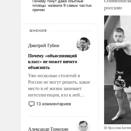
Олимпийски
россиян
МНЕНИЯ
Дмитрий Губин
Почему «объясняющий
класс» не может ничего
объяснить
Уже несколько столетий в
России не могут решить, какое
место в её жизни занимает
интеллигенция, кто к ней
принадлежит, а кого из неё
13 комментариев
исключили с правом
восстановления и без оного. И
чем она отличается от просто
образованных людей. Иногда
@ Ярослав Беля
Александр Тимохин