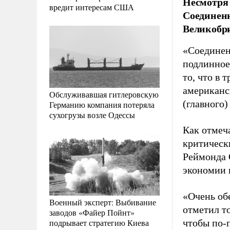
Несмотря 
вредит интересам США
Соединенн
Великобр
«Соединен
подлинное 
то, что в
американс
Обслуживавшая гитлеровскую
(главного)
Германию компания потеряла
сухогрузы возле Одессы
Как отмеч
критическ
Реймонда 
экономии 
«Очень об
Военный эксперт: Выбивание
отметил т
заводов «Файер Пойнт»
подрывает стратегию Киева
чтобы по-