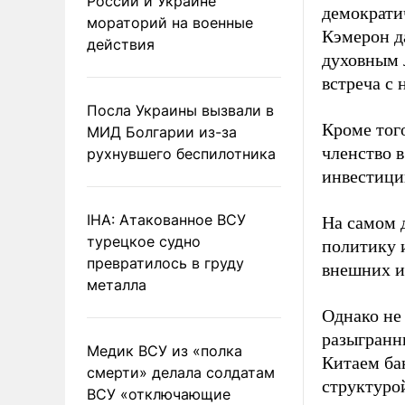
России и Украине
демократич
мораторий на военные
Кэмерон д
действия
духовным 
встреча с 
Посла Украины вызвали в
Кроме тог
МИД Болгарии из-за
членство 
рухнувшего беспилотника
инвестици
IHA: Атакованное ВСУ
На самом 
турецкое судно
политику 
превратилось в груду
внешних и
металла
Однако не
разыгранн
Медик ВСУ из «полка
Китаем ба
смерти» делала солдатам
структуро
ВСУ «отключающие