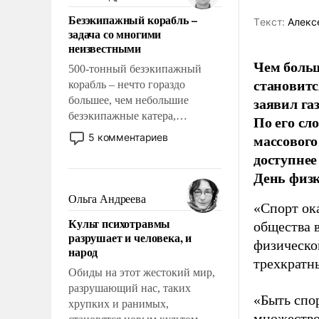
казалось, что эти вопросы
Безэкипажный корабль –
решены раз и навсегда, но –
Tекст:
Алекс
задача со многими
нет, не решены.
неизвестными
Чем больш
500-тонный безэкипажный
становитс
корабль – нечто гораздо
заявил г
большее, чем небольшие
безэкипажные катера,
По его сл
применение которых уже
массового
5 комментариев
стало обыденностью. Задача по
доступнее
созданию такого корабля очень
День физ
сложна и амбициозна. Однако
и ее реализация радикально
Ольга Андреева
«Спорт ока
поднимет наши боевые
Культ психотравмы
общества 
возможности.
разрушает и человека, и
физическо
народ
трехкратн
Обиды на этот жестокий мир,
разрушающий нас, таких
«Быть спо
хрупких и ранимых,
множество