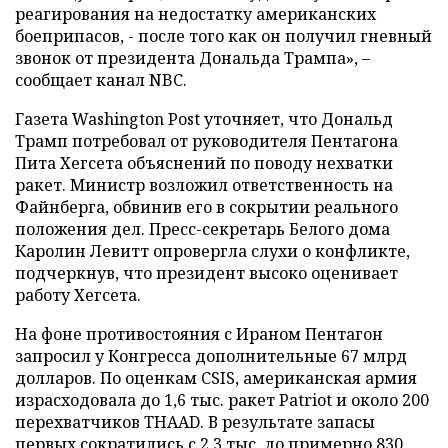
реагирования на недостатку американских
боеприпасов, - после того как он получил гневный
звонок от президента Дональда Трампа», –
сообщает канал NBC.
Газета Washington Post уточняет, что Дональд
Трамп потребовал от руководителя Пентагона
Пита Хегсета объяснений по поводу нехватки
ракет. Министр возложил ответственность на
Файнберга, обвинив его в сокрытии реального
положения дел. Пресс-секретарь Белого дома
Каролин Левитт опровергла слухи о конфликте,
подчеркнув, что президент высоко оценивает
работу Хегсета.
На фоне противостояния с Ираном Пентагон
запросил у Конгресса дополнительные 67 млрд
долларов. По оценкам CSIS, американская армия
израсходовала до 1,6 тыс. ракет Patriot и около 200
перехватчиков THAAD. В результате запасы
первых сократились с 2,3 тыс. до примерно 830