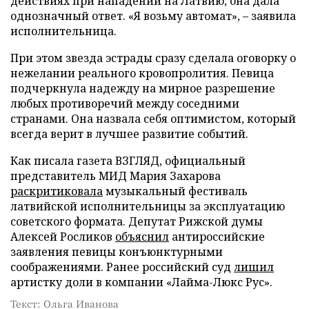
действиях при нападении на Латвию, она дала
однозначный ответ. «Я возьму автомат», – заявила
исполнительница.
При этом звезда эстрады сразу сделала оговорку о
нежелании реального кровопролития. Певица
подчеркнула надежду на мирное разрешение
любых противоречий между соседними
странами. Она назвала себя оптимистом, который
всегда верит в лучшее развитие событий.
Как писала газета ВЗГЛЯД, официальный
представитель МИД Мария Захарова
раскритиковала
музыкальный фестиваль
латвийской исполнительницы за эксплуатацию
советского формата. Депутат Рижской думы
Алексей Росликов
объяснил
антироссийские
заявления певицы конъюнктурными
соображениями. Ранее российский суд
лишил
артистку доли в компании «Лайма-Люкс Рус».
Текст: Ольга Иванова