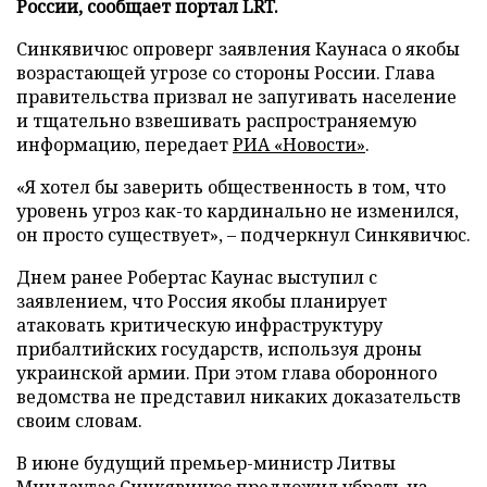
России, сообщает портал LRT.
Синкявичюс опроверг заявления Каунаса о якобы
возрастающей угрозе со стороны России. Глава
правительства призвал не запугивать население
и тщательно взвешивать распространяемую
информацию, передает
РИА «Новости»
.
«Я хотел бы заверить общественность в том, что
уровень угроз как-то кардинально не изменился,
он просто существует», – подчеркнул Синкявичюс.
Днем ранее Робертас Каунас выступил с
заявлением, что Россия якобы планирует
атаковать критическую инфраструктуру
прибалтийских государств, используя дроны
украинской армии. При этом глава оборонного
ведомства не представил никаких доказательств
своим словам.
В июне будущий премьер-министр Литвы
Миндаугас Синкявичюс
предложил
убрать из