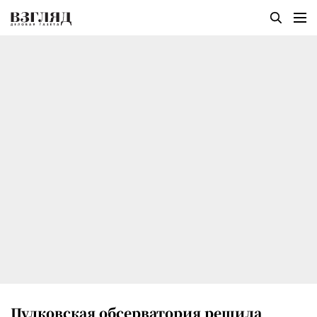
Пулковская обсерватория решила