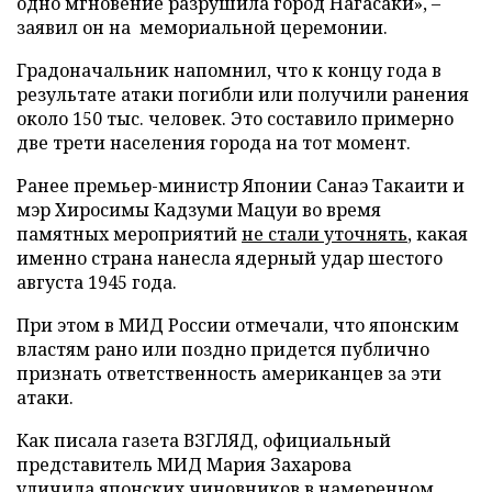
одно мгновение разрушила город Нагасаки», –
заявил он на мемориальной церемонии.
Градоначальник напомнил, что к концу года в
результате атаки погибли или получили ранения
около 150 тыс. человек. Это составило примерно
две трети населения города на тот момент.
Ранее премьер-министр Японии Санаэ Такаити и
мэр Хиросимы Кадзуми Мацуи во время
памятных мероприятий
не стали уточнять
, какая
именно страна нанесла ядерный удар шестого
августа 1945 года.
При этом в МИД России отмечали, что японским
властям рано или поздно придется публично
признать ответственность американцев за эти
атаки.
Как писала газета ВЗГЛЯД, официальный
представитель МИД Мария Захарова
уличила
японских чиновников в намеренном