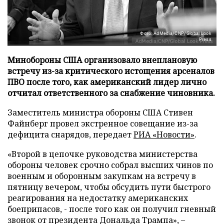
Фото: AdMedia/CNP/Global Look
Press
Минобороны США организовало внеплановую
встречу из-за критического истощения арсеналов
ПВО после того, как американский лидер лично
отчитал ответственного за снабжение чиновника.
Заместитель министра обороны США Стивен
Файнберг провел экстренное совещание из-за
дефицита снарядов, передает
РИА «Новости»
.
«Второй в цепочке руководства министерства
обороны человек срочно собрал высших чинов по
военным и оборонным закупкам на встречу в
пятницу вечером, чтобы обсудить пути быстрого
реагирования на недостатку американских
боеприпасов, - после того как он получил гневный
звонок от президента Дональда Трампа», –