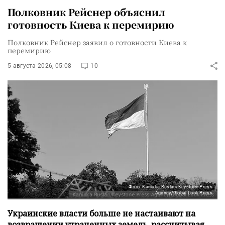
Полковник Рейснер объяснил
готовность Киева к перемирию
Полковник Рейснер заявил о готовности Киева к
перемирию
5 августа 2026, 05:08
10
Фото: Kaniuka Ruslan/Keystone Press
Agency/Global Look Press
Украинские власти больше не настаивают на
возвращении утраченных земель, рассчитывая