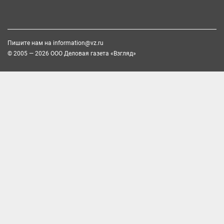
Пишите нам на
information@vz.ru
© 2005 — 2026 ООО Деловая газета «Взгляд»