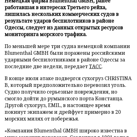
Немецкая фирма Blumenthal GMBH, ранее
работавшая в интересах Третьего рейха,
лишилась нескольких коммерческих судов в
результате ударов беспилотников в районе
Одессы, следует из данных открытых ресурсов
мониторинга морского трафика.
По меньшей мере три судна немецкой компании
Blumenthal GMBH были поражены российскими
ударными беспилотниками в районе Одессы за
последние две недели, передает
ТАСС
.
В конце июля атаке подвергся сухогруз CHRISTINA
B, который предположительно перевозил уголь.
Судно получило серьезные повреждения, но
смогло дойти до румынского порта Констанца.
Другой сухогруз, EMIL, в настоящее время
покинут экипажем и дрейфует примерно в 20
морских милях от побережья.
«Компания Blumenthal GMBH широко известна в