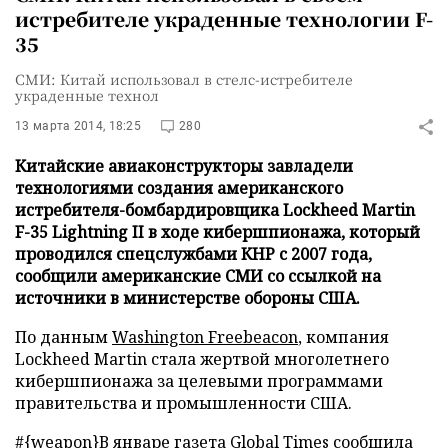
истребителе украденные технологии F-
35
СМИ: Китай использовал в стелс-истребителе
украденные технол
13 марта 2014, 18:25
280
Китайские авиаконструкторы завладели
технологиями создания американского
истребителя-бомбардировщика Lockheed Martin
F-35 Lightning II в ходе кибершпионажа, который
проводился спецслужбами КНР с 2007 года,
сообщили американские СМИ со ссылкой на
источники в министерстве обороны США.
По данным
Washington Freebeacon
, компания
Lockheed Martin стала жертвой многолетнего
кибершпионажа за целевыми программами
правительства и промышленности США.
#{weapon}В январе газета Global Times сообщила