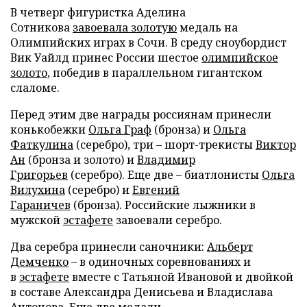
В четверг фигуристка Аделина
Сотникова
завоевала золотую
медаль на
Олимпийских играх в Сочи. В среду сноубордист
Вик Уайлд принес России шестое
олимпийское
золото
, победив в параллельном гигантском
слаломе.
Перед этим две награды россиянам принесли
конькобежки
Ольга Граф
(бронза) и
Ольга
Фаткулина
(серебро), три – шорт-трекисты
Виктор
Ан
(бронза и золото) и
Владимир
Григорьев
(серебро). Еще две – биатлонисты
Ольга
Вилухина
(серебро) и
Евгений
Гараничев
(бронза). Российские лыжники в
мужской
эстафете
завоевали серебро.
Два серебра принесли саночники:
Альберт
Демченко
– в одиночных соревнованиях и
в
эстафете
вместе с Татьяной Ивановой и двойкой
в составе Александра Денисьева и Владислава