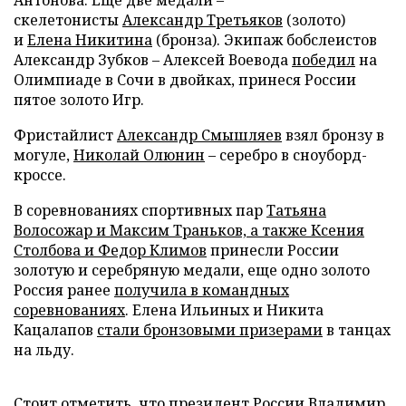
Антонова. Еще две медали –
скелетонисты
Александр Третьяков
(золото)
и
Елена Никитина
(бронза). Экипаж бобслеистов
Александр Зубков – Алексей Воевода
победил
на
Олимпиаде в Сочи в двойках, принеся России
пятое золото Игр.
Фристайлист
Александр Смышляев
взял бронзу в
могуле,
Николай Олюнин
– серебро в сноуборд-
кроссе.
В соревнованиях спортивных пар
Татьяна
Волосожар и Максим Траньков, а также Ксения
Столбова и Федор Климов
принесли России
золотую и серебряную медали, еще одно золото
Россия ранее
получила в командных
соревнованиях
. Елена Ильиных и Никита
Кацалапов
стали бронзовыми призерами
в танцах
на льду.
Стоит отметить, что президент России Владимир