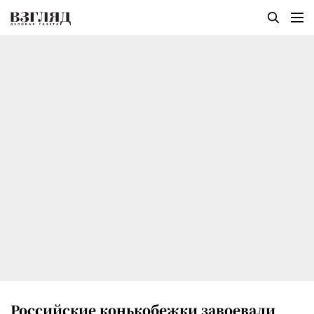
Российские конькобежки завоевали