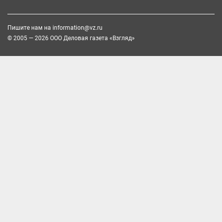
Пишите нам на
information@vz.ru
© 2005 — 2026 ООО Деловая газета «Взгляд»