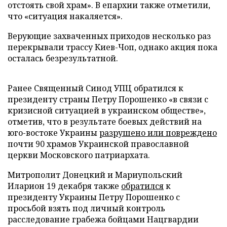
отстоять свой ​​храм». В епархии также отметили,
что «ситуация накаляется».
Верующие захваченных приходов несколько раз
перекрывали трассу Киев-Чоп, однако акция пока
осталась безрезультатной.
Ранее Священный Синод УПЦ обратился к
президенту страны Петру Порошенко «в связи с
кризисной ситуацией в украинском обществе»,
отметив, что в результате боевых действий на
юго-востоке Украины
разрушено или повреждено
почти 90 храмов Украинской православной
церкви Московского патриархата.
Митрополит Донецкий и Мариупольский
Иларион 19 декабря также
обратился
к
президенту Украины Петру Порошенко с
просьбой взять под личный контроль
расследование грабежа бойцами Нацгвардии