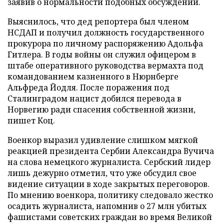
заявив о нормальности подобных обсуждений.
Выяснилось, что дед репортера был членом
НСДАП и получил должность государственного
прокурора по личному распоряжению Адольфа
Гитлера. В годы войны он служил офицером в
штабе оперативного руководства вермахта под
командованием казненного в Нюрнберге
Альфреда Йодля. После поражения под
Сталинградом нацист добился перевода в
Норвегию ради спасения собственной жизни,
пишет Коц.
Военкор выразил удивление слишком мягкой
реакцией президента Сербии Александра Вучича
на слова немецкого журналиста. Сербский лидер
лишь дежурно отметил, что уже обсудил свое
видение ситуации в ходе закрытых переговоров.
По мнению военкора, политику следовало жестко
осадить журналиста, напомнив о 27 млн убитых
фашистами советских граждан во время Великой