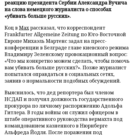
реакцию президента Сербии Александра Вучича
на слова немецкого журналиста о способах
«убивать больше русских».
Коц в
Мах
рассказал, что корреспондент
Frankfurter Allgemeine Zeitung по Юго-Восточной
Европе Михаэль Мартенс задал на пресс-
конференции в Белграде главе киевского режима
Владимиру Зеленскому провокационный вопрос:
«Что мы конкретно можем сделать, чтобы помочь
вам убивать больше русских?». Позже журналист
попытался оправдаться в социальных сетях,
заявив о нормальности подобных обсуждений.
Выяснилось, что дед репортера был членом
НСДАП и получил должность государственного
прокурора по личному распоряжению Адольфа
Гитлера. В годы войны он служил офицером в
штабе оперативного руководства вермахта под
командованием казненного в Нюрнберге
Альфреда Йодля. После поражения под