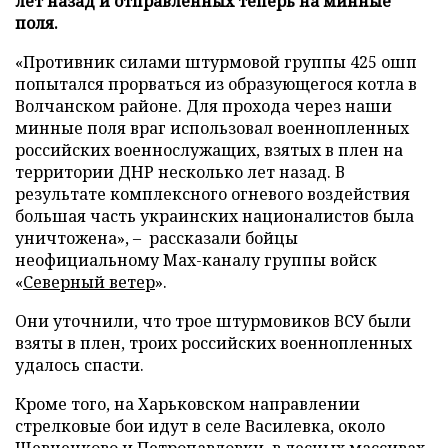
лет назад и отправленных теперь на минные
поля.
«Противник силами штурмовой группы 425 ошп
попытался прорваться из образующегося котла в
Волчанском районе. Для прохода через наши
минные поля враг использовал военнопленных
российских военнослужащих, взятых в плен на
территории ДНР несколько лет назад. В
результате комплексного огневого воздействия
большая часть украинских националистов была
уничтожена», – рассказали бойцы
неофициальному Max-каналу группы войск
«
Северный ветер
».
Они уточнили, что трое штурмовиков ВСУ были
взяты в плен, троих российских военнопленных
удалось спасти.
Кроме того, на Харьковском направлении
стрелковые бои идут в селе Василевка, около
Шевченково и Петропавловки, в лесных массивах