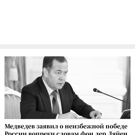
Медведев заявил о неизбежной победе
России вопреки словам фон дер Ляйен