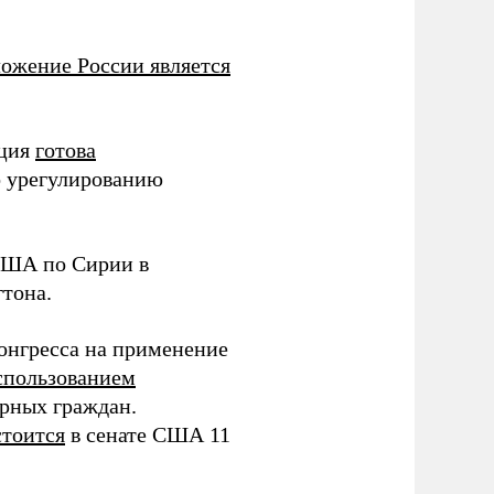
ожение России является
ация
готова
о урегулированию
 США по Сирии в
тона.
онгресса на применение
спользованием
рных граждан.
стоится
в сенате США 11