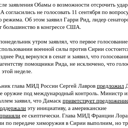
сле заявления Обамы о возможности отсрочить уда
А согласились не голосовать 11 сентября по вопрос
о режима. Об этом заявил Гарри Рид, лидер сенатор
т большинство в конгрессе США.
понедельник утром заявлял, что первое голосование
пользовании военной силы против Сирии состоится
озднее Рид вернулся в сенат и заявил, что голосовани
агентству помощники Рида, не исключено, что голо
 этой неделе.
ьник глава МИД России Сергей Лавров
предложил
Д
е оружие под международный контроль. Министр и
ллем заявил, что Дамаск
приветствует предложени
оддержали
эту инициативу, а американские
сприняли
ее скептически. Глава МИД Франции Лоран
ии по передаче химоружия в Сирии выполним, но т