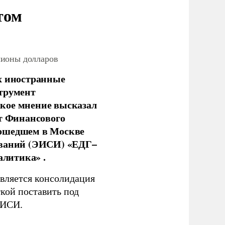
том
лионы долларов
х иностранные
струмент
кое мнение высказал
нт Финансового
рошедшем в Москве
ований (ЭИСИ) «ЕДГ–
алитика» .
является консолидация
кой поставить под
ЭИСИ.