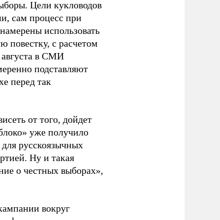
ыборы. Цели кукловодов
и, сам процесс при
 намерены использовать
ю повестку, с расчетом
 августа в СМИ
амеренно подставляют
хе перед так
висеть от того, дойдет
блоко» уже получило
а для русскоязычных
ртией. Ну и такая
ние о честных выборах»,
кампании вокруг