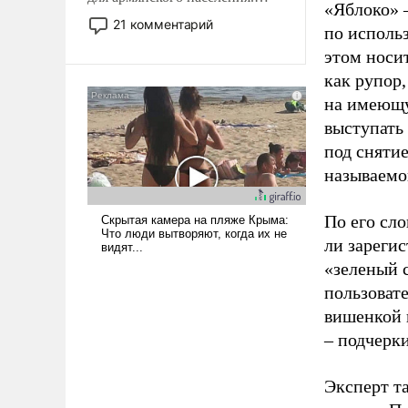
«Яблоко» 
Мир, где политические
21 комментарий
по исполь
прожекты будут безусловно
этом носи
оплачиваться за счет
российских
как рупор
налогоплательщиков и где
на имеющу
Еревану за свои поступки не
выступать
нужно отвечать.
под снятие
называемо
По его сло
ли зареги
«зеленый 
пользовате
вишенкой 
– подчерк
Эксперт т