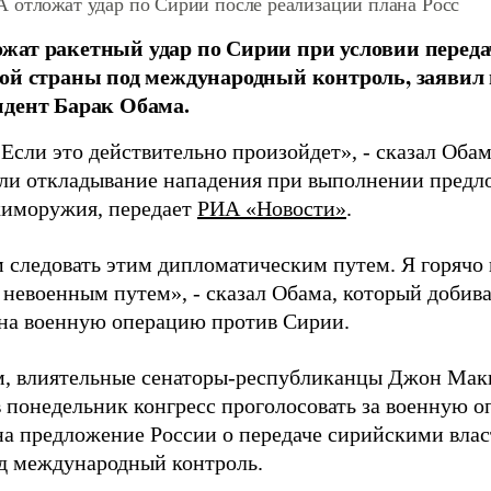
 отложат удар по Сирии после реализации плана Росс
ат ракетный удар по Сирии при условии переда
ой страны под международный контроль, заявил 
дент Барак Обама.
Если это действительно произойдет», - сказал Обам
ли откладывание нападения при выполнении предл
химоружия, передает
РИА «Новости»
.
 следовать этим дипломатическим путем. Я горячо 
 невоенным путем», - сказал Обама, который добив
 на военную операцию против Сирии.
, влиятельные сенаторы-республиканцы Джон Мак
в понедельник конгресс проголосовать за военную 
на предложение России о передаче сирийскими вла
д международный контроль.