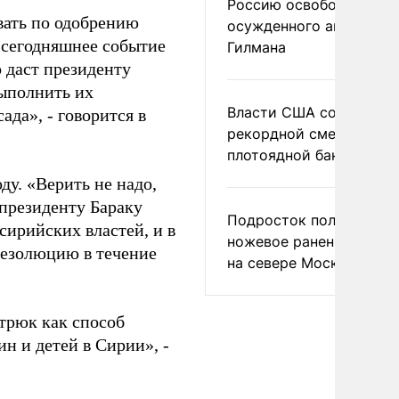
Россию освободить
вать по одобрению
осужденного американ
и сегодняшнее событие
Гилмана
о даст президенту
ыполнить их
Власти США сообщили 
да», - говорится в
рекордной смертности 
плотоядной бактерии
у. «Верить не надо,
 президенту Бараку
Подросток получил
ирийских властей, и в
ножевое ранение в дра
резолюцию в течение
на севере Москвы
 трюк как способ
н и детей в Сирии», -