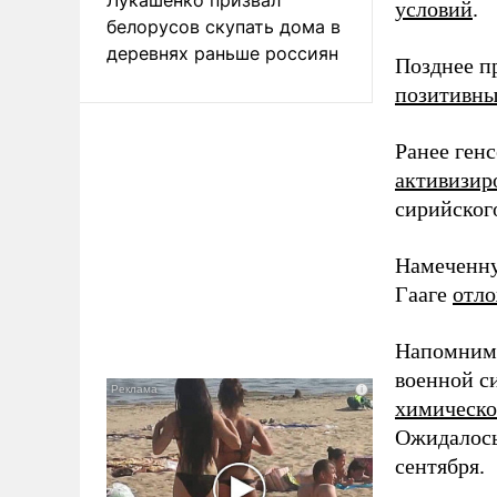
условий
.
белорусов скупать дома в
деревнях раньше россиян
Позднее п
позитивн
Ранее ген
активизир
сирийског
Намеченну
Гааге
отл
Напомним
военной с
химическо
Ожидалось
сентября.