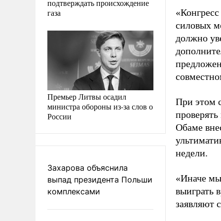
подтверждать происхождение
«Конгресс
газа
силовых ме
должно уве
дополните
предложени
совместно
Премьер Литвы осадил
При этом 
министра обороны из-за слов о
проверять
России
Обаме вне
ультимати
недели.
Захарова объяснила
«Иначе мы
выпад президента Польши
выиграть 
комплексами
заявляют 