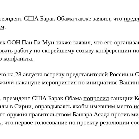
резидент США Барак Обама также заявил, что
предл
ым
.
сек ООН Пан Ги Мун также заявил, что его организ
овать
работу по скорейшему созыву конференции п
о конфликта.
ю на 28 августа встречу представителей России и
ожили
накануне мероприятия по инициативе Вашинг
, президент США Барак Обама
попросил
санкции К
илы в Сирии, оправдываясь якобы имевшим место
и
го оружия
правительством Башара Асада против ми
, что первое голосование по проекту резолюции
со