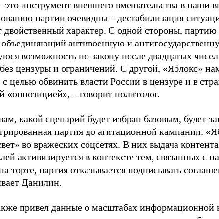
– это инструмент внешнего вмешательства в наши в
зованию партии очевидны – дестабилизация ситуаци
т двойственный характер. С одной стороны, партию
, объединяющий антивоенную и антигосударственну
юся возможность по закону после двадцатых чисел
 без цензуры и ограничений. С другой, «Яблоко» н
 с целью обвинить власти России в цензуре и в стра
й «оппозицией», – говорит политолог.
вам, какой сценарий будет избран базовым, будет за
стрированная партия до агитационной кампании. «Я
свет» во вражеских соцсетях. В них выдача контент
лей активизируется в контексте тем, связанных с па
на торте, партия отказывается подписывать соглаше
ивает Данилин.
акже привел данные о масштабах информационной 