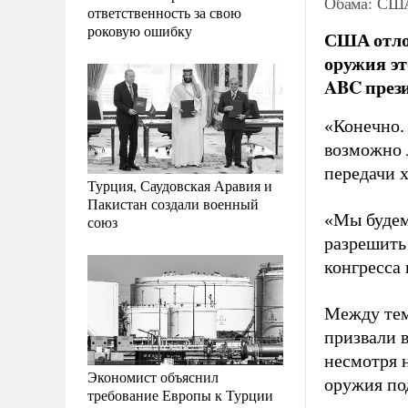
Обама: США
ответственность за свою
роковую ошибку
США отлож
оружия эт
ABC прези
«Конечно. 
возможно 
передачи 
Турция, Саудовская Аравия и
Пакистан создали военный
«Мы будем
союз
разрешить
конгресса
Между тем
призвали 
несмотря 
Экономист объяснил
оружия по
требование Европы к Турции