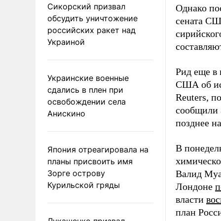
Сикорский призвал
Однако по
обсудить уничтожение
сената СШ
российских ракет над
сирийског
Украиной
составляю
Рид еще в 
Украинские военные
США об ис
сдались в плен при
Reuters
, п
освобождении села
сообщили 
Анискино
позднее на
В понедел
Япония отреагировала на
химическо
планы присвоить имя
Зорге острову
Валид Муа
Курильской гряды
Лондоне
п
власти
во
план Росс
Лукашенко призвал