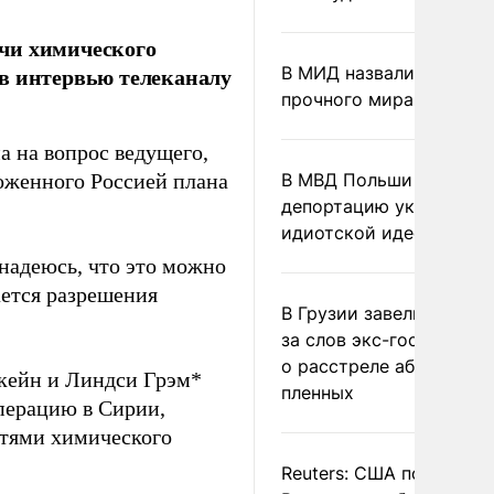
чи химического
в интервью телеканалу
В МИД назвали условия
прочного мира на Укра
а на вопрос ведущего,
оженного Россией плана
В МВД Польши назвали
депортацию украинцев
идиотской идеей
надеюсь, что это можно
ается разрешения
В Грузии завели дело и
за слов экс-госминист
о расстреле абхазских
кейн и Линдси Грэм*
пленных
операцию в Сирии,
стями химического
Reuters: США попросил