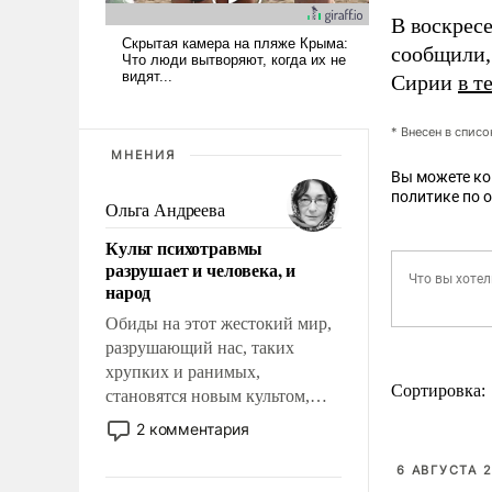
В воскрес
сообщили,
Сирии
в т
* Внесен в спис
МНЕНИЯ
Вы можете к
политике по 
Ольга Андреева
Культ психотравмы
разрушает и человека, и
народ
Обиды на этот жестокий мир,
разрушающий нас, таких
хрупких и ранимых,
Сортировка:
становятся новым культом,
постепенно вытесняя и
2 комментария
отменяя традиционное
требование к человеку – быть
6 АВГУСТА 2