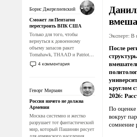
мужественным и твердым под
Данил
ударами судьбы, брать на себя
Борис Джерелиевский
ответственность, помогать
вмеша
Сможет ли Пентагон
слабым, идти вперед и
перестроить ВПК США
адаптироваться.
Только для того, чтобы
Эксперт: В
вернуться к довоенному
После рег
объему запасов ракет
структуры
Tomahawk, THAAD и Patriot
США потребуется более трех
вмешатель
4 комментария
лет. Даже небольшая война с
политолог
Ираном опустошила
универси
американские арсеналы.
круглом с
Сложившаяся ситуация
Геворг Мирзаян
2026: Рас
означает многолетний период
Россия ничего не должна
уязвимости США, например,
Армении
По оценке
перед Китаем.
Москва системно и жестко
вокруг па
разрушает тот фантастический
сомнение 
мир, который Пашинян рисует
для армянского населения.