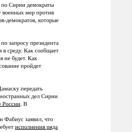
р по Сирии демократы
у военных мер против
ов-демократов, которые
 по запросу президента
 в среду. Как сообщает
я не будет. Как
сование пройдет
амаску передать
ностранных дел Сирии
е России
. В
 Фабиус заявил, что
ребует
исполнения ряда