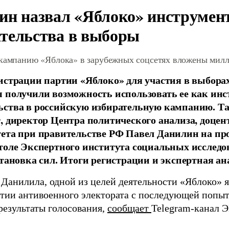
ин назвал «Яблоко» инструмен
тельства в выборы
 кампанию «Яблока» в зарубежных соцсетях вложены мил
истрации партии «Яблоко» для участия в выбора
 получили возможность использовать ее как ин
ства в российскую избирательную кампанию. Та
, директор Центра политического анализа, доце
тета при правительстве РФ Павел Данилин на п
толе Экспертного института социальных исслед
становка сил. Итоги регистрации и экспертная ан
 Данилила, одной из целей деятельности «Яблоко» 
ртии антивоенного электората с последующей попыт
результаты голосования,
сообщает
Telegram-канал 