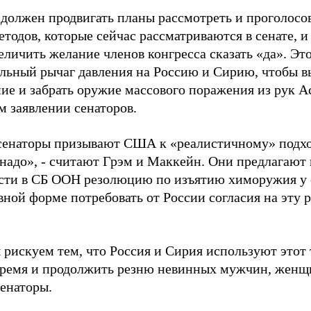
 должен продвигать планы рассмотреть и проголосо
тодов, которые сейчас рассматриваются в сенате, 
личить желание членов конгресса сказать «да». Эт
льный рычаг давления на Россию и Сирию, чтобы в
е и забрать оружие массового поражения из рук Аса
м заявлении сенаторов.
сенаторы призывают США к «реалистичному» подход
 надо», - считают Грэм и Маккейн. Они предлагают
сти в СБ ООН резолюцию по изъятию химоружия у с
вной форме потребовать от России согласия на эту 
 рискуем тем, что Россия и Сирия используют этот
время и продолжить резню невинных мужчин, женщи
сенаторы.