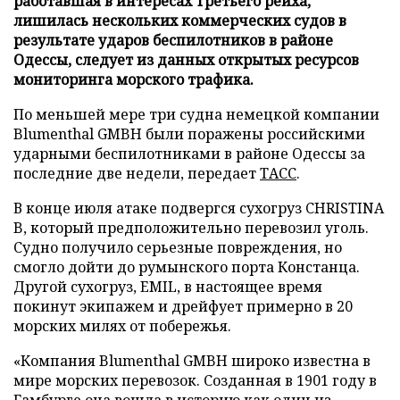
работавшая в интересах Третьего рейха,
лишилась нескольких коммерческих судов в
результате ударов беспилотников в районе
Одессы, следует из данных открытых ресурсов
мониторинга морского трафика.
По меньшей мере три судна немецкой компании
Blumenthal GMBH были поражены российскими
ударными беспилотниками в районе Одессы за
последние две недели, передает
ТАСС
.
В конце июля атаке подвергся сухогруз CHRISTINA
B, который предположительно перевозил уголь.
Судно получило серьезные повреждения, но
смогло дойти до румынского порта Констанца.
Другой сухогруз, EMIL, в настоящее время
покинут экипажем и дрейфует примерно в 20
морских милях от побережья.
«Компания Blumenthal GMBH широко известна в
мире морских перевозок. Созданная в 1901 году в
Гамбурге она вошла в историю как один из