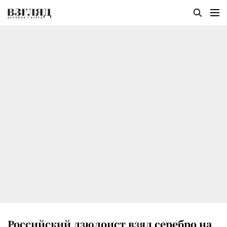
Российский дзюдоист взял серебро на