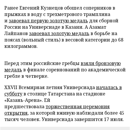
Ранее Евгений Кузнецов обошел соперников в
прыжках в воду с трехметрового трамплина
и
завоевал первую золотую медаль
для сборной
России на Универсиаде в Казани. А Азамат
Лайпанов
завоевал золотую медаль
в борьбе на
поясах (вольный стиль) в весовой категории до 68
килограммов.
Перед этим российские гребцы
взяли бронзовую
медаль
в финале соревнований по академической
гребле в четверке.
XXVII Всемирная летняя Универсиада
началась в
субботу
в столице Татарстана на стадионе
«Казань-Арена». Ей
предшествовала
торжественная церемония
открытия
, за которой вживую наблюдали более 45
тысяч человек. Универсиада завершится 17 июля.