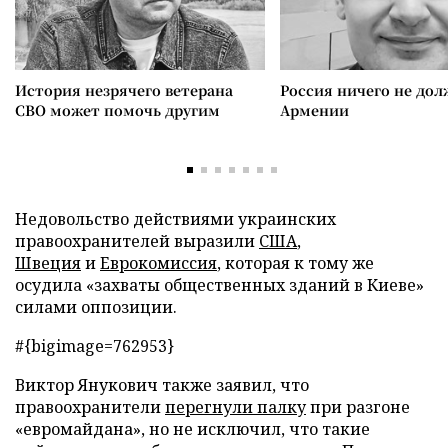
История незрячего ветерана
Россия ничего не дол
СВО может помочь другим
Армении
Недовольство действиями украинских
правоохранителей выразили
США
,
Швеция
и
Еврокомиссия
, которая к тому же
осудила «захваты общественных зданий в Киеве»
силами оппозиции.
#{bigimage=762953}
Виктор Янукович также заявил, что
правоохранители
перегнули палку
при разгоне
«евромайдана», но не исключил, что такие