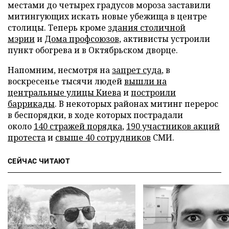
местами до четырех градусов мороза заставили
митингующих искать новые убежища в центре
столицы. Теперь кроме
здания столичной
мэрии
и
Дома профсоюзов
, активисты устроили
пункт обогрева и в Октябрьском дворце.
Напомним, несмотря на
запрет суда
, в
воскресенье тысячи людей
вышли на
центральные улицы Киева
и
построили
баррикады
. В некоторых районах митинг перерос
в беспорядки, в ходе которых пострадали
около
140 стражей порядка
,
190 участников акций
протеста
и
свыше 40 сотрудников
СМИ.
СЕЙЧАС ЧИТАЮТ