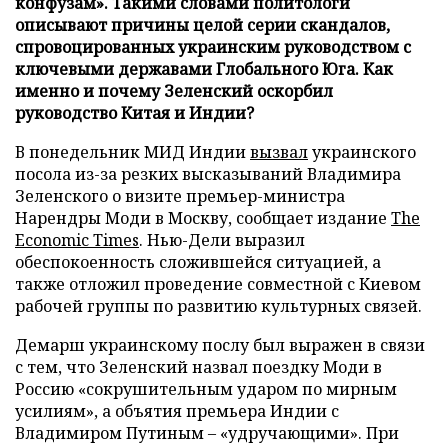
конфузам». Такими словами политологи
описывают причины целой серии скандалов,
спровоцированных украинским руководством с
ключевыми державами Глобального Юга. Как
именно и почему Зеленский оскорбил
руководство Китая и Индии?
В понедельник МИД Индии
вызвал
украинского
посола из-за резких высказываний Владимира
Зеленского о визите премьер-министра
Нарендры Моди в Москву, сообщает издание
The
Economic Times
. Нью-Дели выразил
обеспокоенность сложившейся ситуацией, а
также отложил проведение совместной с Киевом
рабочей группы по развитию культурных связей.
Демарш украинскому послу был выражен в связи
с тем, что Зеленский назвал поездку Моди в
Россию «сокрушительным ударом по мирным
усилиям», а объятия премьера Индии с
Владимиром Путиным – «удручающими». При