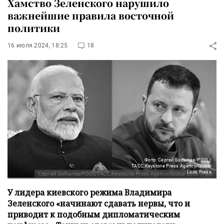
Хамство Зеленского нарушило
важнейшие правила восточной
политики
16 июля 2024, 18:25
18
Фото: Сергей Бобылев/POOL/
ТАСС,Keystone Press Agency/Global
Look Press
У лидера киевского режима Владимира
Зеленского «начинают сдавать нервы, что и
приводит к подобным дипломатическим