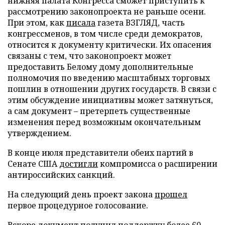
нижняя палата Конгресса сможет приступить к
рассмотрению законопроекта не раньше осени.
При этом, как
писала
газета ВЗГЛЯД, часть
конгрессменов, в том числе среди демократов,
относится к документу критически. Их опасения
связаны с тем, что законопроект может
предоставить Белому дому дополнительные
полномочия по введению масштабных торговых
пошлин в отношении других государств. В связи с
этим обсуждение инициативы может затянуться,
а сам документ – претерпеть существенные
изменения перед возможным окончательным
утверждением.
В конце июля представители обеих партий в
Сенате США
достигли
компромисса о расширении
антироссийских санкций.
На следующий день проект закона
прошел
первое процедурное голосование.
Вскоре документ
получил
поддержку более 60