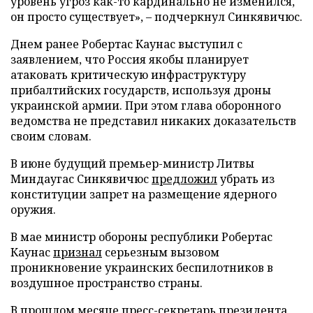
уровень угроз как-то кардинально не изменился,
он просто существует», – подчеркнул Синкявичюс.
Днем ранее Робертас Каунас выступил с
заявлением, что Россия якобы планирует
атаковать критическую инфраструктуру
прибалтийских государств, используя дроны
украинской армии. При этом глава оборонного
ведомства не представил никаких доказательств
своим словам.
В июне будущий премьер-министр Литвы
Миндаугас Синкявичюс
предложил
убрать из
конституции запрет на размещение ядерного
оружия.
В мае министр обороны республики Робертас
Каунас
признал
серьезным вызовом
проникновение украинских беспилотников в
воздушное пространство страны.
В прошлом месяце пресс-секретарь президента