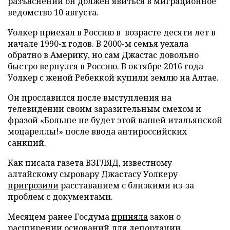
разъяснений он должен явиться в миграционное
ведомство 10 августа.
Уолкер приехал в Россию в возрасте десяти лет в
начале 1990-х годов. В 2000-м семья уехала
обратно в Америку, но сам Джастас довольно
быстро вернулся в Россию. В октябре 2016 года
Уолкер с женой Ребеккой купили землю на Алтае.
Он прославился после выступления на
телевидении своим заразительным смехом и
фразой «Больше не будет этой вашей итальянской
моцареллы!» после ввода антироссийских
санкций.
Как писала газета ВЗГЛЯД, известному
алтайскому сыровару Джастасу Уолкеру
пригрозили
расставанием с близкими из-за
проблем с документами.
Месяцем ранее Госдума
приняла
закон о
расширении оснований для депортации